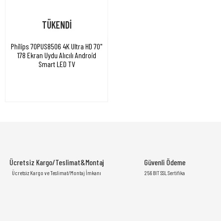
TÜKENDİ
Philips 70PUS8506 4K Ultra HD 70''
178 Ekran Uydu Alıcılı Android
Smart LED TV
Ücretsiz Kargo/Teslimat&Montaj
Güvenli Ödeme
Ücretsiz Kargo ve Teslimat/Montaj İmkanı
256 BIT SSL Sertifika