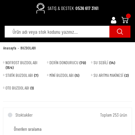
SATIŞ & DESTEK
0536 617 3161
Anasayfa
BUZDOLABI
NOFROST BUZDOLABI
DERİN DONDURUCU
(70)
SU SEBİLİ
(14)
(154)
STATİK BUZDOLABI
(7)
MİNİ BUZDOLABI
(5)
SU ARITMA MAKİNESİ
(2)
OTO BUZDOLABI
(1)
Stoktakiler
Toplam 253 ürün