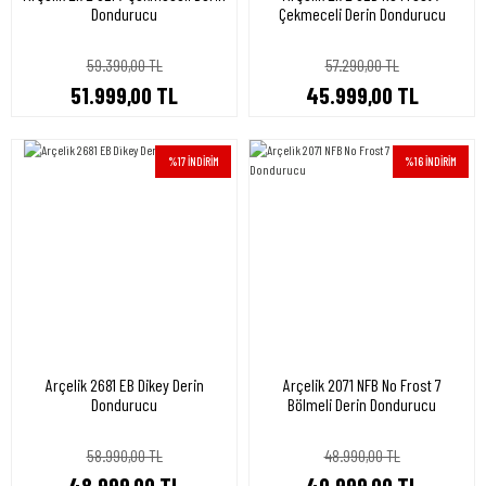
Dondurucu
Çekmeceli Derin Dondurucu
59.390,00 TL
57.290,00 TL
51.999,00 TL
45.999,00 TL
%17 İNDİRİM
%16 İNDİRİM
Arçelik 2681 EB Dikey Derin
Arçelik 2071 NFB No Frost 7
Dondurucu
Bölmeli Derin Dondurucu
58.990,00 TL
48.990,00 TL
48.999,00 TL
40.999,00 TL