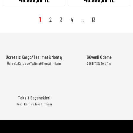
1
2
3
4
..
13
Ücretsiz Kargo/Teslimat&Montaj
Güvenli Ödeme
Ücretsiz Kargo ve Teslimat/Montaj İmkanı
256 BIT SSL Sertifika
Taksit Seçenekleri
Kredi Kartı ile Taksit İmkanı