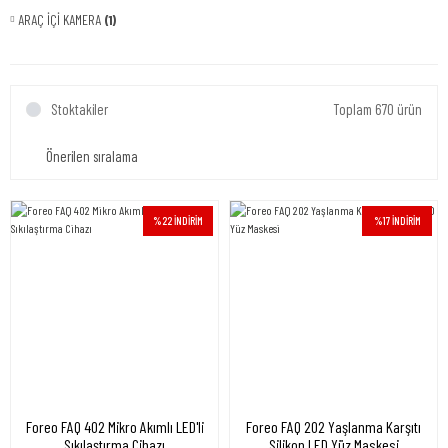
ARAÇ İÇİ KAMERA
(1)
Stoktakiler
Toplam 670 ürün
%22 İNDİRİM
%17 İNDİRİM
Foreo FAQ 402 Mikro Akımlı LED'li
Foreo FAQ 202 Yaşlanma Karşıtı
Sıkılaştırma Cihazı
Silikon LED Yüz Maskesi