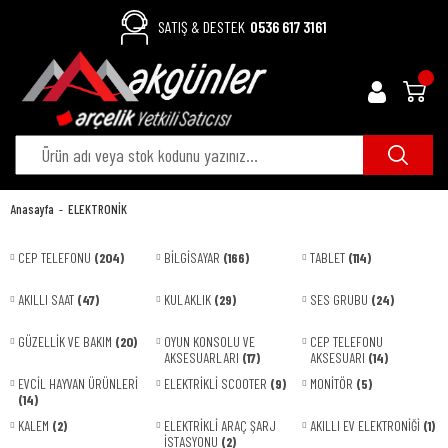
SATIŞ & DESTEK
0536 617 3161
Anasayfa
ELEKTRONİK
CEP TELEFONU
(204)
BİLGİSAYAR
(166)
TABLET
(114)
AKILLI SAAT
(47)
KULAKLIK
(29)
SES GRUBU
(24)
GÜZELLİK VE BAKIM
(20)
OYUN KONSOLU VE
CEP TELEFONU
AKSESUARLARI
(17)
AKSESUARI
(14)
EVCİL HAYVAN ÜRÜNLERİ
ELEKTRİKLİ SCOOTER
(9)
MONİTÖR
(5)
(14)
KALEM
(2)
ELEKTRİKLİ ARAÇ ŞARJ
AKILLI EV ELEKTRONİĞİ
(1)
İSTASYONU
(2)