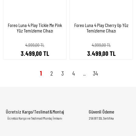
Foreo Luna 4 Play Tickle Me Pink
Foreo Luna 4 Play Cherry Up Yüz
Yüz Temizleme Cihazı
Temizleme Cihazı
4.999,00 TL
4.999,00 TL
3.499,00 TL
3.499,00 TL
1
2
3
4
..
34
Ücretsiz Kargo/Teslimat&Montaj
Güvenli Ödeme
Ücretsiz Kargo ve Teslimat/Montaj İmkanı
256 BIT SSL Sertifika