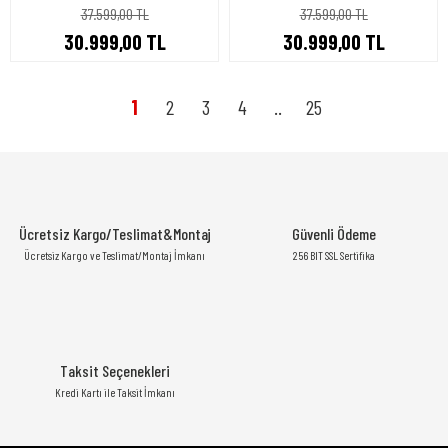
37.599,00 TL
37.599,00 TL
30.999,00 TL
30.999,00 TL
1
2
3
4
..
25
Ücretsiz Kargo/Teslimat&Montaj
Güvenli Ödeme
Ücretsiz Kargo ve Teslimat/Montaj İmkanı
256 BIT SSL Sertifika
Taksit Seçenekleri
Kredi Kartı ile Taksit İmkanı