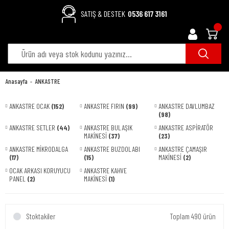
SATIŞ & DESTEK
0536 617 3161
Anasayfa
ANKASTRE
ANKASTRE OCAK
(152)
ANKASTRE FIRIN
(99)
ANKASTRE DAVLUMBAZ
(98)
ANKASTRE SETLER
(44)
ANKASTRE BULAŞIK
ANKASTRE ASPİRATÖR
MAKİNESİ
(37)
(23)
ANKASTRE MİKRODALGA
ANKASTRE BUZDOLABI
ANKASTRE ÇAMAŞIR
(17)
(15)
MAKİNESİ
(2)
OCAK ARKASI KORUYUCU
ANKASTRE KAHVE
PANEL
(2)
MAKİNESİ
(1)
Stoktakiler
Toplam 490 ürün