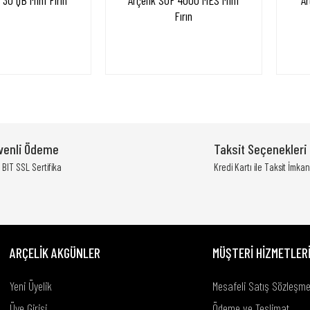
 30 QB Mini Fırın
Arçelik SUF 4000 MES Mini
Ar
Fırın
venli Ödeme
Taksit Seçenekleri
BIT SSL Sertifika
Kredi Kartı ile Taksit İmkan
ARÇELİK AKGÜNLER
MÜŞTERİ HİZMETLER
Yeni Üyelik
Mesafeli Satış Sözleşme
Üye Girişi
Ödeme ve Teslimat