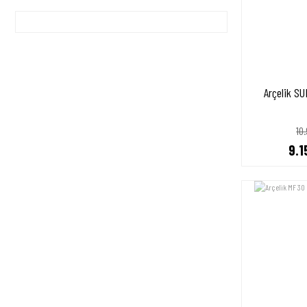
Arçelik S
10
9.1