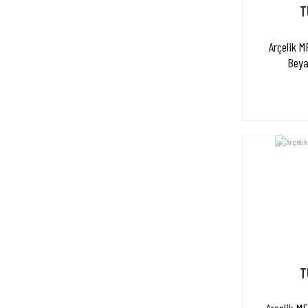
T
Arçelik M
Beyaz
T