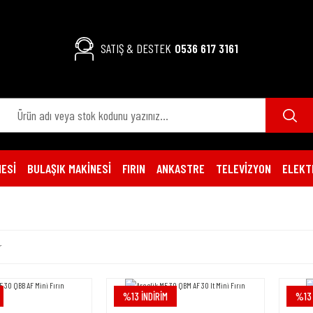
SATIŞ & DESTEK
0536 617 3161
ESİ
BULAŞIK MAKİNESİ
FIRIN
ANKASTRE
TELEVİZYON
ELEKT
r
%13 İNDİRİM
%13 