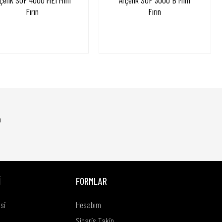
çelik SUF 4000 MEI Mini
Arçelik SUF 3000 B Mini
Fırın
Fırın
ı
İ
FORMLAR
si
Hesabım
Sipariş Takip