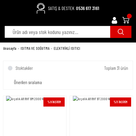
SATIŞ & DESTEK
0536 617 3161
Anasayfa
ISITMA VE SOĞUTMA
ELEKTRİKLİ ISITICI
Stoktakiler
Toplam 31 ürün
%9 İNDİRİM
%11 İNDİRİM