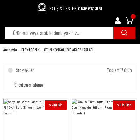
SATIŞ & DESTEK
0536 617 3161
Anasayfa
ELEKTRONİK
OYUN KONSOLU VE AKSESUARLARI
Stoktakiler
Toplam 17 ürün
%3 İNDİRİM
%11 İNDİRİM