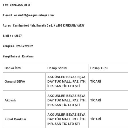
Fax : 0326 344 90 91
E-mail : askin061@akgunlerbayi.com
Adres : Cumhuriyet Mah. Kanatlı Cad. No:108 KIRIKHAN/HATAY
Sicil No : 2897
Vergi No: 0250422002
Vergi Dairesi : Kırıkhan
Banka İsmi
Hesap Sahibi
Hesap Türü
AKGÜNLER BEYAZ EŞYA
Garanti BBVA
DAY TÜK MALL. PAZ. İTH.
TİCARİ
İHR. SAN TİC LTD ŞTİ
AKGÜNLER BEYAZ EŞYA
Akbank
DAY TÜK MALL. PAZ. İTH.
TİCARİ
İHR. SAN TİC LTD ŞTİ
AKGÜNLER BEYAZ EŞYA
Ziraat Bankası
DAY TÜK MALL. PAZ. İTH.
TİCARİ
İHR. SAN TİC LTD ŞTİ