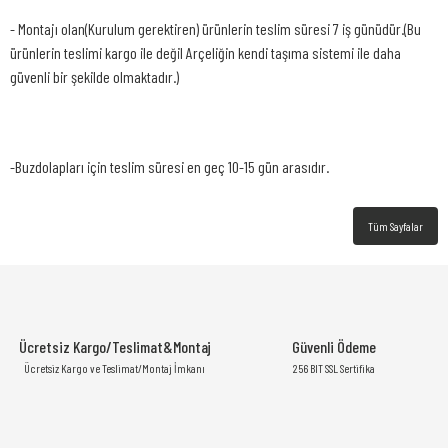
- Montajı olan(Kurulum gerektiren) ürünlerin teslim süresi 7 iş günüdür.(Bu
ürünlerin teslimi kargo ile değil Arçeliğin kendi taşıma sistemi ile daha
güvenli bir şekilde olmaktadır.)
-Buzdolapları için teslim süresi en geç 10-15 gün arasıdır.
Tüm Sayfalar
Ücretsiz Kargo/Teslimat&Montaj
Güvenli Ödeme
Ücretsiz Kargo ve Teslimat/Montaj İmkanı
256 BIT SSL Sertifika