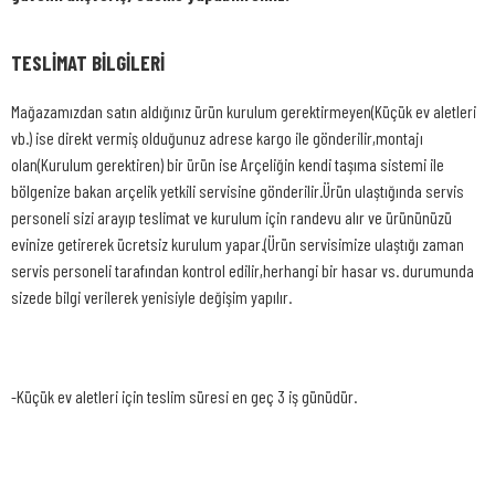
TESLİMAT BİLGİLERİ
Mağazamızdan satın aldığınız ürün kurulum gerektirmeyen(Küçük ev aletleri
vb.) ise direkt vermiş olduğunuz adrese kargo ile gönderilir,montajı
olan(Kurulum gerektiren) bir ürün ise Arçeliğin kendi taşıma sistemi ile
bölgenize bakan arçelik yetkili servisine gönderilir.Ürün ulaştığında servis
personeli sizi arayıp teslimat ve kurulum için randevu alır ve ürününüzü
evinize getirerek ücretsiz kurulum yapar.(Ürün servisimize ulaştığı zaman
servis personeli tarafından kontrol edilir,herhangi bir hasar vs. durumunda
sizede bilgi verilerek yenisiyle değişim yapılır.
-
Küçük ev aletleri için teslim süresi en geç 3 iş günüdür.