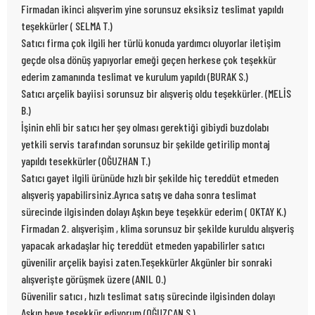
Firmadan ikinci alışverim yine sorunsuz eksiksiz teslimat yapıldı
teşekkürler ( SELMA T.)
Satıcı firma çok ilgili her türlü konuda yardımcı oluyorlar iletişim
geçde olsa dönüş yapıyorlar emeği geçen herkese çok teşekkür
ederim zamanında teslimat ve kurulum yapıldı (BURAK S.)
Satıcı arçelik bayiisi sorunsuz bir alışveriş oldu teşekkürler. (MELİS
B.)
İşinin ehli bir satıcı her şey olması gerektiği gibiydi buzdolabı
yetkili servis tarafından sorunsuz bir şekilde getirilip montaj
yapıldı tesekkürler (OĞUZHAN T.)
Satıcı gayet ilgili ürünüde hızlı bir şekilde hiç tereddüt etmeden
alışveriş yapabilirsiniz.Ayrıca satış ve daha sonra teslimat
sürecinde ilgisinden dolayı Aşkın beye teşekkür ederim ( OKTAY K.)
Firmadan 2. alışverişim , klima sorunsuz bir şekilde kuruldu alışveriş
yapacak arkadaşlar hiç tereddüt etmeden yapabilirler satıcı
güvenilir arçelik bayisi zaten.Teşekkürler Akgünler bir sonraki
alışverişte görüşmek üzere (ANIL O.)
Güvenilir satıcı , hızlı teslimat satış sürecinde ilgisinden dolayı
Aşkın beye teşekkür ediyorum (OĞUZCAN S.)