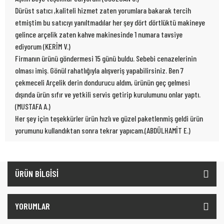
Dürüst satıcı ,kaliteli hizmet zaten yorumlara bakarak tercih
etmiştim bu satıcıyı yanıltmadılar her şey dört dörtlüktü makineye
gelince arçelik zaten kahve makinesinde 1 numara tavsiye
ediyorum (KERİM V.)
Firmanın ürünü göndermesi 15 günü buldu. Sebebi cenazelerinin
olması imiş. Gönül rahatlığıyla alışveriş yapabilirsiniz. Ben 7
çekmeceli Arçelik derin dondurucu aldım, ürünün geç gelmesi
dışında ürün sıfır ve yetkili servis getirip kurulumunu onlar yaptı.
(MUSTAFA A.)
Her şey için teşekkürler ürün hızlı ve güzel paketlenmiş geldi ürün
yorumunu kullandıktan sonra tekrar yapıcam.(ABDÜLHAMİT E.)
ÜRÜN BİLGİSİ
YORUMLAR