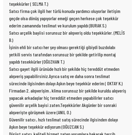
teşekkürler ( SELMA T.)
Satıcı firma çok ilgili her türlü konuda yardımcı oluyorlar iletişim
geçde olsa dönüş yapıyorlar emeği geçen herkese çok teşekkür
ederim zamanında teslimat ve kurulum yapıldı (BURAK S.)
Satıcı arçelik bayiisi sorunsuz bir alışveriş oldu teşekkürler. (MELİS
B.)
İşinin ehli bir satıcı her şey olması gerektiği gibiydi buzdolabı
yetkili servis tarafından sorunsuz bir şekilde getirilip montaj
yapıldı tesekkürler (OĞUZHAN T.)
Satıcı gayet ilgili ürünüde hızlı bir şekilde hiç tereddüt etmeden
alışveriş yapabilirsiniz.Ayrıca satış ve daha sonra teslimat
sürecinde ilgisinden dolayı Aşkın beye teşekkür ederim ( OKTAY K.)
Firmadan 2. alışverişim , klima sorunsuz bir şekilde kuruldu alışveriş
yapacak arkadaşlar hiç tereddüt etmeden yapabilirler satıcı
güvenilir arçelik bayisi zaten.Teşekkürler Akgünler bir sonraki
alışverişte görüşmek üzere (ANIL O.)
Güvenilir satıcı , hızlı teslimat satış sürecinde ilgisinden dolayı
Aşkın beye teşekkür ediyorum (OĞUZCAN S.)
Dürüst satıcı ,kaliteli hizmet zaten yorumlara bakarak tercih