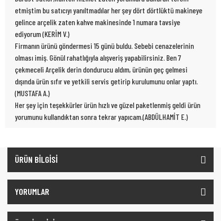
etmiştim bu satıcıyı yanıltmadılar her şey dört dörtlüktü makineye
gelince arçelik zaten kahve makinesinde 1 numara tavsiye
ediyorum (KERİM V.)
Firmanın ürünü göndermesi 15 günü buldu. Sebebi cenazelerinin
olması imiş. Gönül rahatlığıyla alışveriş yapabilirsiniz. Ben 7
çekmeceli Arçelik derin dondurucu aldım, ürünün geç gelmesi
dışında ürün sıfır ve yetkili servis getirip kurulumunu onlar yaptı.
(MUSTAFA A.)
Her şey için teşekkürler ürün hızlı ve güzel paketlenmiş geldi ürün
yorumunu kullandıktan sonra tekrar yapıcam.(ABDÜLHAMİT E.)
ÜRÜN BİLGİSİ
YORUMLAR