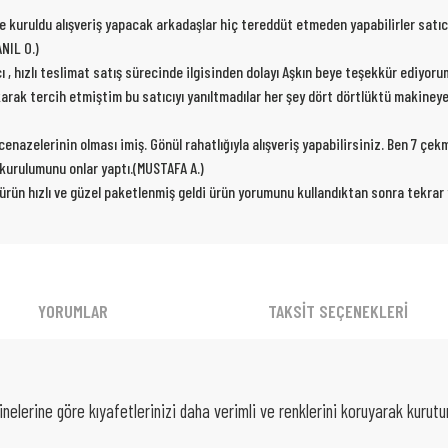
de kuruldu alışveriş yapacak arkadaşlar hiç tereddüt etmeden yapabilirler satıc
NIL O.)
cı , hızlı teslimat satış sürecinde ilgisinden dolayı Aşkın beye teşekkür ediyor
karak tercih etmiştim bu satıcıyı yanıltmadılar her şey dört dörtlüktü makiney
nazelerinin olması imiş. Gönül rahatlığıyla alışveriş yapabilirsiniz. Ben 7 çe
p kurulumunu onlar yaptı.(MUSTAFA A.)
 ürün hızlı ve güzel paketlenmiş geldi ürün yorumunu kullandıktan sonra tekra
YORUMLAR
TAKSİT SEÇENEKLERİ
elerine göre kıyafetlerinizi daha verimli ve renklerini koruyarak kurutu