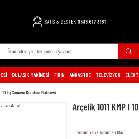
SATIŞ & DESTEK
0536 617 3161
ESİ
BULAŞIK MAKİNESİ
FIRIN
ANKASTRE
TELEVİZYON
ELEKT
P I 10 kg Çamaşır Kurutma Makinesi
Arçelik 1011 KMP I 
Yorum Yap / Yorumları Oku