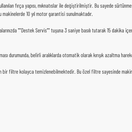
llanılan fırça yapısı, mıknatıslar ile değiştirilmiştir. Bu sayede sürtü
 makinelerde 10 yıl motor garantisi sunulmaktadır.
larınızda ""Destek Servis"" tuşuna 3 saniye basılı tutarak 15 dakika içer
sı durumunda, belirli aralıklarda otomatik olarak kırışık azaltma hareke
 bir filtre kolayca temizlenebilmektedir. Bu özel filtre sayesinde makin