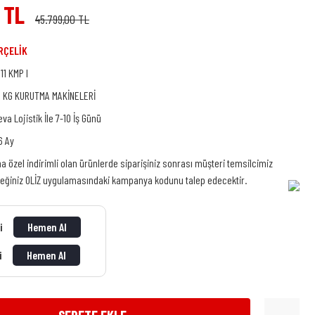
 TL
45.799,00 TL
RÇELİK
011 KMP I
0 KG KURUTMA MAKİNELERİ
eva Lojistik İle 7-10 İş Günü
6 Ay
na özel indirimli olan ürünlerde siparişiniz sonrası müşteri temsilcimiz
ceğiniz OLİZ uygulamasındaki kampanya kodunu talep edecektir.
ti
Hemen Al
ti
Hemen Al