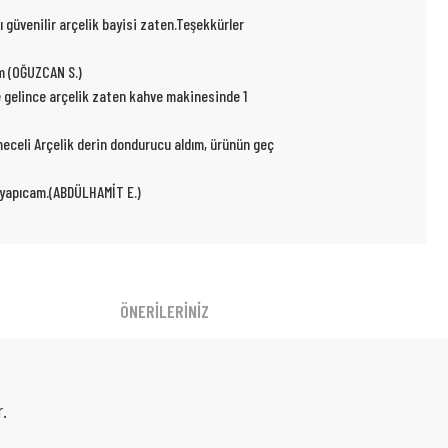
ı güvenilir arçelik bayisi zaten.Teşekkürler
um (OĞUZCAN S.)
e gelince arçelik zaten kahve makinesinde 1
kmeceli Arçelik derin dondurucu aldım, ürünün geç
r yapıcam.(ABDÜLHAMİT E.)
ÖNERİLERİNİZ
r.