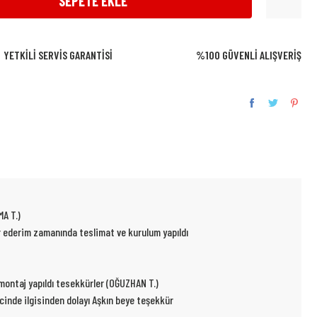
SEPETE EKLE
YETKİLİ SERVİS GARANTİSİ
%100 GÜVENLİ ALIŞVERİŞ
MA T.)
ür ederim zamanında teslimat ve kurulum yapıldı
p montaj yapıldı tesekkürler (OĞUZHAN T.)
ecinde ilgisinden dolayı Aşkın beye teşekkür