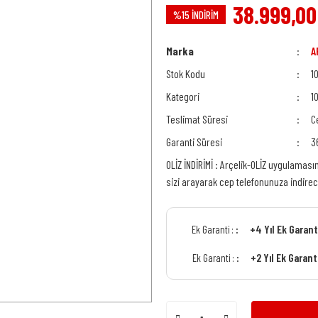
38.999,00
%15 İNDİRİM
Marka
A
Stok Kodu
1
Kategori
1
Teslimat Süresi
C
Garanti Süresi
3
OLİZ İNDİRİMİ : Arçelik-OLİZ uygulaması
sizi arayarak cep telefonunuza indire
+4 Yıl Ek Garan
Ek Garanti :
+2 Yıl Ek Garan
Ek Garanti :