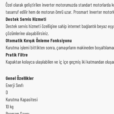
Özel olarak geliştirilen inverter motorumuzda standart motorlarda ku
tasarruf edilir hem de motorun ömrü uzar. Prosmart Inverter motorlu
Destek Servis Hizmeti
Destek servis hizmeti özelliğine sahip internet bağlantılı beyaz eşya
çözümlerine ulaşabilirsiniz.
Otomatik Kırışık Önleme Fonksiyonu
Kurutma işlemi bittikten sonra, çamaşırların makineden boşaltılamama
Pratik Filtre
Kapaktan kolayca ulaşılabilen ve iç içe geçmiş iki katmandan oluşan
Genel Özellikler
Enerji Sınıfı
D
Kurutma Kapasitesi
10 kg
Program Sayısı