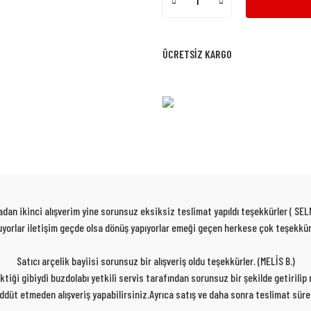
ÜCRETSİZ KARGO
dan ikinci alışverim yine sorunsuz eksiksiz teslimat yapıldı teşekkürler ( SEL
 oluyorlar iletişim geçde olsa dönüş yapıyorlar emeği geçen herkese çok teşekk
Satıcı arçelik bayiisi sorunsuz bir alışveriş oldu teşekkürler. (MELİS B.)
rektiği gibiydi buzdolabı yetkili servis tarafından sorunsuz bir şekilde getirili
ereddüt etmeden alışveriş yapabilirsiniz.Ayrıca satış ve daha sonra teslimat sür