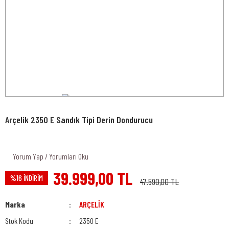
Arçelik 2350 E Sandık Tipi Derin Dondurucu
Yorum Yap / Yorumları Oku
39.999,00 TL
%16 İNDİRİM
47.590,00 TL
Marka
ARÇELİK
Stok Kodu
2350 E