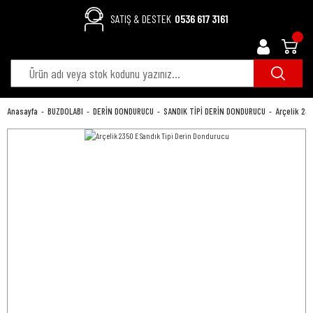
SATIŞ & DESTEK
0536 617 3161
Anasayfa
BUZDOLABI
DERİN DONDURUCU
SANDIK TİPİ DERİN DONDURUCU
Arçelik 23