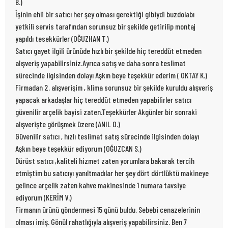
B.)
İşinin ehli bir satıcı her şey olması gerektiği gibiydi buzdolabı
yetkili servis tarafından sorunsuz bir şekilde getirilip montaj
yapıldı tesekkürler (OĞUZHAN T.)
Satıcı gayet ilgili ürünüde hızlı bir şekilde hiç tereddüt etmeden
alışveriş yapabilirsiniz.Ayrıca satış ve daha sonra teslimat
sürecinde ilgisinden dolayı Aşkın beye teşekkür ederim ( OKTAY K.)
Firmadan 2. alışverişim , klima sorunsuz bir şekilde kuruldu alışveriş
yapacak arkadaşlar hiç tereddüt etmeden yapabilirler satıcı
güvenilir arçelik bayisi zaten.Teşekkürler Akgünler bir sonraki
alışverişte görüşmek üzere (ANIL O.)
Güvenilir satıcı , hızlı teslimat satış sürecinde ilgisinden dolayı
Aşkın beye teşekkür ediyorum (OĞUZCAN S.)
Dürüst satıcı ,kaliteli hizmet zaten yorumlara bakarak tercih
etmiştim bu satıcıyı yanıltmadılar her şey dört dörtlüktü makineye
gelince arçelik zaten kahve makinesinde 1 numara tavsiye
ediyorum (KERİM V.)
Firmanın ürünü göndermesi 15 günü buldu. Sebebi cenazelerinin
olması imiş. Gönül rahatlığıyla alışveriş yapabilirsiniz. Ben 7