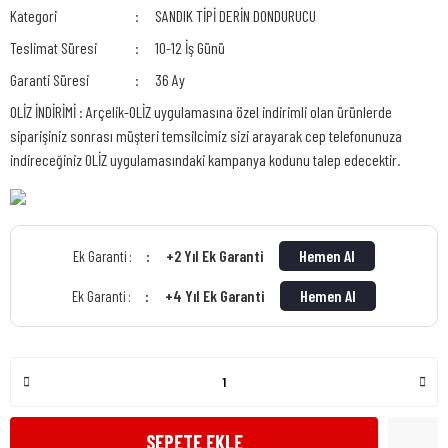
Kategori
SANDIK TİPİ DERİN DONDURUCU
Teslimat Süresi
10-12 İş Günü
Garanti Süresi
36 Ay
OLİZ İNDİRİMİ : Arçelik-OLİZ uygulamasına özel indirimli olan ürünlerde
siparişiniz sonrası müşteri temsilcimiz sizi arayarak cep telefonunuza
indireceğiniz OLİZ uygulamasındaki kampanya kodunu talep edecektir.
+2 Yıl Ek Garanti
Hemen Al
Ek Garanti :
+4 Yıl Ek Garanti
Hemen Al
Ek Garanti :
SEPETE EKLE