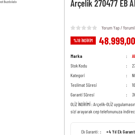
Arçelik 270477 EB A
Yorum Yap / Yoruml
48.999,00
%18 İNDİRİM
Marka
A
Stok Kodu
2
Kategori
N
Teslimat Süresi
1
Garanti Süresi
3
OLİZ İNDİRİMİ : Arçelik-OLİZ uygulaması
sizi arayarak cep telefonunuza indire
+4 Yıl Ek Garan
Ek Garanti :