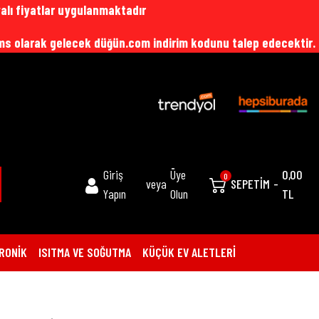
alı fiyatlar uygulanmaktadır
sms olarak gelecek düğün.com indirim kodunu talep edecektir.
Giriş
Üye
0,00
0
veya
SEPETİM
-
Yapın
Olun
TL
RONİK
ISITMA VE SOĞUTMA
KÜÇÜK EV ALETLERİ