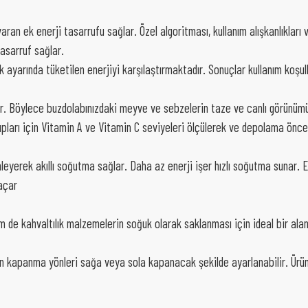
n ek enerji tasarrufu sağlar. Özel algoritması, kullanım alışkanlıkları v
tasarruf sağlar.
k ayarında tüketilen enerjiyi karşılaştırmaktadır. Sonuçlar kullanım koşulla
er. Böylece buzdolabınızdaki meyve ve sebzelerin taze ve canlı görünümü
pları için Vitamin A ve Vitamin C seviyeleri ölçülerek ve depolama önces
nleyerek akıllı soğutma sağlar. Daha az enerji işer hızlı soğutma sunar. E
 açar
 de kahvaltılık malzemelerin soğuk olarak saklanması için ideal bir alan
rın kapanma yönleri sağa veya sola kapanacak şekilde ayarlanabilir. Ürün