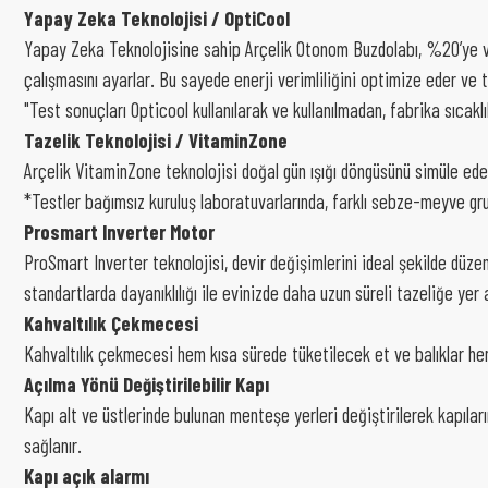
Yapay Zeka Teknolojisi / OptiCool
Yapay Zeka Teknolojisine sahip Arçelik Otonom Buzdolabı, %20’ye vara
çalışmasını ayarlar. Bu sayede enerji verimliliğini optimize eder ve 
"Test sonuçları Opticool kullanılarak ve kullanılmadan, fabrika sıcaklı
Tazelik Teknolojisi / VitaminZone
Arçelik VitaminZone teknolojisi doğal gün ışığı döngüsünü simüle ed
*Testler bağımsız kuruluş laboratuvarlarında, farklı sebze-meyve gru
Prosmart Inverter Motor
ProSmart Inverter teknolojisi, devir değişimlerini ideal şekilde düze
standartlarda dayanıklılığı ile evinizde daha uzun süreli tazeliğe yer
Kahvaltılık Çekmecesi
Kahvaltılık çekmecesi hem kısa sürede tüketilecek et ve balıklar hem
Açılma Yönü Değiştirilebilir Kapı
Kapı alt ve üstlerinde bulunan menteşe yerleri değiştirilerek kapıla
sağlanır.
Kapı açık alarmı