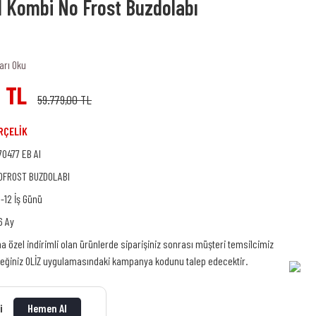
I Kombi No Frost Buzdolabı
arı Oku
 TL
59.779,00 TL
RÇELİK
70477 EB AI
OFROST BUZDOLABI
0-12 İş Günü
6 Ay
na özel indirimli olan ürünlerde siparişiniz sonrası müşteri temsilcimiz
ceğiniz OLİZ uygulamasındaki kampanya kodunu talep edecektir.
ti
Hemen Al