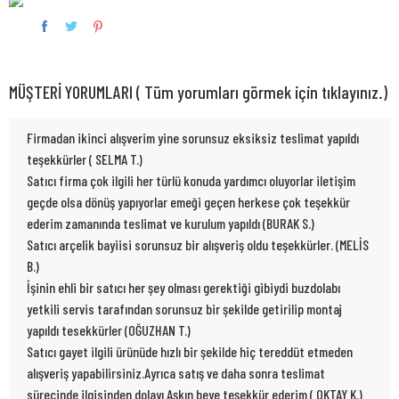
MÜŞTERİ YORUMLARI ( Tüm yorumları görmek için tıklayınız.)
Firmadan ikinci alışverim yine sorunsuz eksiksiz teslimat yapıldı
teşekkürler ( SELMA T.)
Satıcı firma çok ilgili her türlü konuda yardımcı oluyorlar iletişim
geçde olsa dönüş yapıyorlar emeği geçen herkese çok teşekkür
ederim zamanında teslimat ve kurulum yapıldı (BURAK S.)
Satıcı arçelik bayiisi sorunsuz bir alışveriş oldu teşekkürler. (MELİS
B.)
İşinin ehli bir satıcı her şey olması gerektiği gibiydi buzdolabı
yetkili servis tarafından sorunsuz bir şekilde getirilip montaj
yapıldı tesekkürler (OĞUZHAN T.)
Satıcı gayet ilgili ürünüde hızlı bir şekilde hiç tereddüt etmeden
alışveriş yapabilirsiniz.Ayrıca satış ve daha sonra teslimat
sürecinde ilgisinden dolayı Aşkın beye teşekkür ederim ( OKTAY K.)