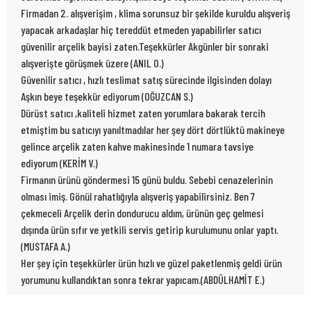
Firmadan 2. alışverişim , klima sorunsuz bir şekilde kuruldu alışveriş
yapacak arkadaşlar hiç tereddüt etmeden yapabilirler satıcı
güvenilir arçelik bayisi zaten.Teşekkürler Akgünler bir sonraki
alışverişte görüşmek üzere (ANIL O.)
Güvenilir satıcı , hızlı teslimat satış sürecinde ilgisinden dolayı
Aşkın beye teşekkür ediyorum (OĞUZCAN S.)
Dürüst satıcı ,kaliteli hizmet zaten yorumlara bakarak tercih
etmiştim bu satıcıyı yanıltmadılar her şey dört dörtlüktü makineye
gelince arçelik zaten kahve makinesinde 1 numara tavsiye
ediyorum (KERİM V.)
Firmanın ürünü göndermesi 15 günü buldu. Sebebi cenazelerinin
olması imiş. Gönül rahatlığıyla alışveriş yapabilirsiniz. Ben 7
çekmeceli Arçelik derin dondurucu aldım, ürünün geç gelmesi
dışında ürün sıfır ve yetkili servis getirip kurulumunu onlar yaptı.
(MUSTAFA A.)
Her şey için teşekkürler ürün hızlı ve güzel paketlenmiş geldi ürün
yorumunu kullandıktan sonra tekrar yapıcam.(ABDÜLHAMİT E.)