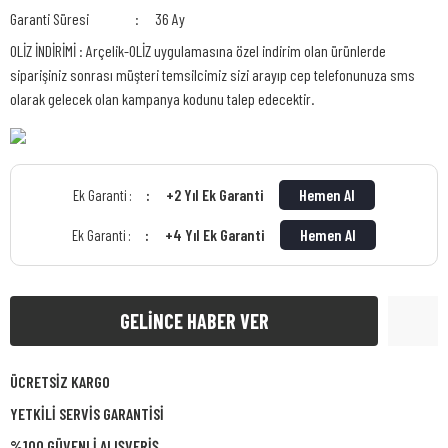
Garanti Süresi
36 Ay
OLİZ İNDİRİMİ : Arçelik-OLİZ uygulamasına özel indirim olan ürünlerde
siparişiniz sonrası müşteri temsilcimiz sizi arayıp cep telefonunuza sms
olarak gelecek olan kampanya kodunu talep edecektir.
+2 Yıl Ek Garanti
Hemen Al
Ek Garanti :
+4 Yıl Ek Garanti
Hemen Al
Ek Garanti :
GELİNCE HABER VER
ÜCRETSİZ KARGO
YETKİLİ SERVİS GARANTİSİ
%100 GÜVENLİ ALIŞVERİŞ