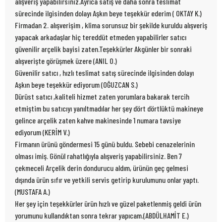
alışveriş yapabilirsiniz.Ayrıca satış ve daha sonra teslimat
sürecinde ilgisinden dolayı Aşkın beye teşekkür ederim ( OKTAY K.)
Firmadan 2. alışverişim , klima sorunsuz bir şekilde kuruldu alışveriş
yapacak arkadaşlar hiç tereddüt etmeden yapabilirler satıcı
güvenilir arçelik bayisi zaten.Teşekkürler Akgünler bir sonraki
alışverişte görüşmek üzere (ANIL O.)
Güvenilir satıcı , hızlı teslimat satış sürecinde ilgisinden dolayı
Aşkın beye teşekkür ediyorum (OĞUZCAN S.)
Dürüst satıcı ,kaliteli hizmet zaten yorumlara bakarak tercih
etmiştim bu satıcıyı yanıltmadılar her şey dört dörtlüktü makineye
gelince arçelik zaten kahve makinesinde 1 numara tavsiye
ediyorum (KERİM V.)
Firmanın ürünü göndermesi 15 günü buldu. Sebebi cenazelerinin
olması imiş. Gönül rahatlığıyla alışveriş yapabilirsiniz. Ben 7
çekmeceli Arçelik derin dondurucu aldım, ürünün geç gelmesi
dışında ürün sıfır ve yetkili servis getirip kurulumunu onlar yaptı.
(MUSTAFA A.)
Her şey için teşekkürler ürün hızlı ve güzel paketlenmiş geldi ürün
yorumunu kullandıktan sonra tekrar yapıcam.(ABDÜLHAMİT E.)