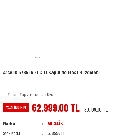
Arçelik 578556 EI Çift Kapılı No Frost Buzdolabı
Yorum Yap / Yorumları Oku
62.999,00 TL
%21 İNDİRİM
80.109,00 TL
Marka
ARÇELİK
Stok Kodu
578556 EI