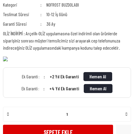
Kategori
NOFROST BUZDOLABI
Teslimat Süresi
10-12 İş Günü
Garanti Süresi
36 Ay
OLİZ İNDİRİMİ : Arçelik-OLİZ uygulamasına özel indirimli olan ürünlerde
siparişiniz sonrası müşteri temsilcimiz sizi arayarak cep telefonunuza
indireceğiniz OLİZ uygulamasındaki kampanya kodunu talep edecektir.
+2 Yıl Ek Garanti
Hemen Al
Ek Garanti :
+4 Yıl Ek Garanti
Hemen Al
Ek Garanti :
SEPETE EKLE