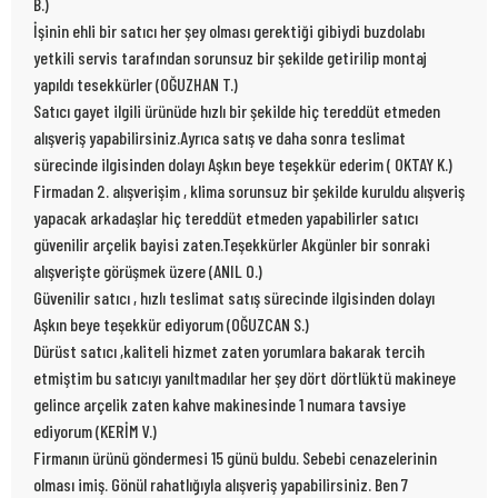
B.)
İşinin ehli bir satıcı her şey olması gerektiği gibiydi buzdolabı
yetkili servis tarafından sorunsuz bir şekilde getirilip montaj
yapıldı tesekkürler (OĞUZHAN T.)
Satıcı gayet ilgili ürünüde hızlı bir şekilde hiç tereddüt etmeden
alışveriş yapabilirsiniz.Ayrıca satış ve daha sonra teslimat
sürecinde ilgisinden dolayı Aşkın beye teşekkür ederim ( OKTAY K.)
Firmadan 2. alışverişim , klima sorunsuz bir şekilde kuruldu alışveriş
yapacak arkadaşlar hiç tereddüt etmeden yapabilirler satıcı
güvenilir arçelik bayisi zaten.Teşekkürler Akgünler bir sonraki
alışverişte görüşmek üzere (ANIL O.)
Güvenilir satıcı , hızlı teslimat satış sürecinde ilgisinden dolayı
Aşkın beye teşekkür ediyorum (OĞUZCAN S.)
Dürüst satıcı ,kaliteli hizmet zaten yorumlara bakarak tercih
etmiştim bu satıcıyı yanıltmadılar her şey dört dörtlüktü makineye
gelince arçelik zaten kahve makinesinde 1 numara tavsiye
ediyorum (KERİM V.)
Firmanın ürünü göndermesi 15 günü buldu. Sebebi cenazelerinin
olması imiş. Gönül rahatlığıyla alışveriş yapabilirsiniz. Ben 7