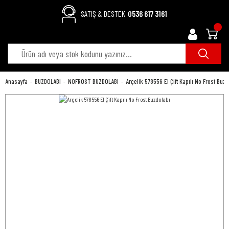
SATIŞ & DESTEK
0536 617 3161
Anasayfa
BUZDOLABI
NOFROST BUZDOLABI
Arçelik 578556 EI Çift Kapılı No Frost Buz