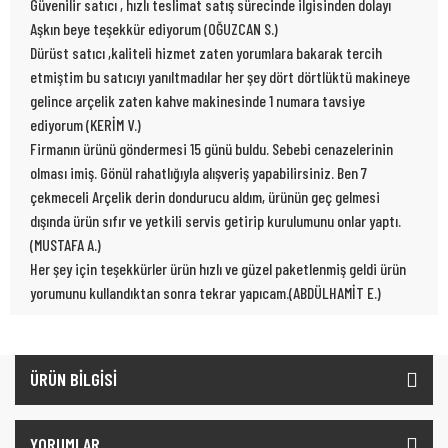
Güvenilir satıcı , hızlı teslimat satış sürecinde ilgisinden dolayı
Aşkın beye teşekkür ediyorum (OĞUZCAN S.)
Dürüst satıcı ,kaliteli hizmet zaten yorumlara bakarak tercih
etmiştim bu satıcıyı yanıltmadılar her şey dört dörtlüktü makineye
gelince arçelik zaten kahve makinesinde 1 numara tavsiye
ediyorum (KERİM V.)
Firmanın ürünü göndermesi 15 günü buldu. Sebebi cenazelerinin
olması imiş. Gönül rahatlığıyla alışveriş yapabilirsiniz. Ben 7
çekmeceli Arçelik derin dondurucu aldım, ürünün geç gelmesi
dışında ürün sıfır ve yetkili servis getirip kurulumunu onlar yaptı.
(MUSTAFA A.)
Her şey için teşekkürler ürün hızlı ve güzel paketlenmiş geldi ürün
yorumunu kullandıktan sonra tekrar yapıcam.(ABDÜLHAMİT E.)
ÜRÜN BİLGİSİ
YORUMLAR