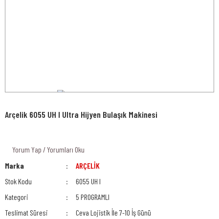
Arçelik 6055 UH I Ultra Hijyen Bulaşık Makinesi
Yorum Yap / Yorumları Oku
Marka
ARÇELİK
Stok Kodu
6055 UH I
Kategori
5 PROGRAMLI
Teslimat Süresi
Ceva Lojistik İle 7-10 İş Günü