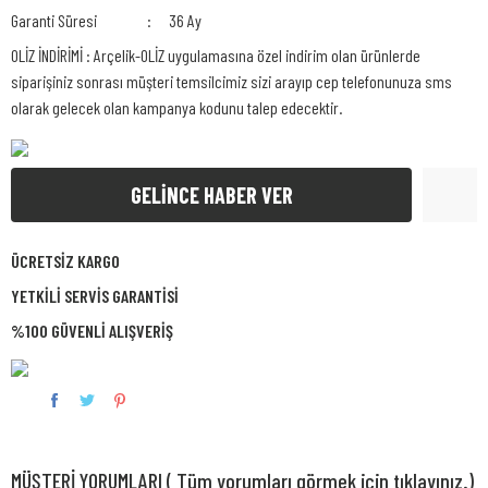
Garanti Süresi
36 Ay
OLİZ İNDİRİMİ : Arçelik-OLİZ uygulamasına özel indirim olan ürünlerde
siparişiniz sonrası müşteri temsilcimiz sizi arayıp cep telefonunuza sms
olarak gelecek olan kampanya kodunu talep edecektir.
GELİNCE HABER VER
ÜCRETSİZ KARGO
YETKİLİ SERVİS GARANTİSİ
%100 GÜVENLİ ALIŞVERİŞ
MÜŞTERİ YORUMLARI ( Tüm yorumları görmek için tıklayınız.)