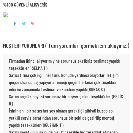
%100 GÜVENLİ ALIŞVERİŞ
MÜŞTERİ YORUMLARI ( Tüm yorumları görmek için tıklayınız.)
Firmadan ikinci alışverim yine sorunsuz eksiksiz teslimat yapıldı
teşekkürler ( SELMA T.)
Satıcı firma çok ilgili her türlü konuda yardımcı oluyorlar iletişim
geçde olsa dönüş yapıyorlar emeği geçen herkese çok teşekkür
ederim zamanında teslimat ve kurulum yapıldı (BURAK S.)
Satıcı arçelik bayiisi sorunsuz bir alışveriş oldu teşekkürler. (MELİS
B.)
İşinin ehli bir satıcı her şey olması gerektiği gibiydi buzdolabı
yetkili servis tarafından sorunsuz bir şekilde getirilip montaj
yapıldı tesekkürler (OĞUZHAN T.)
Satıcı gayet ilgili ürünüde hızlı bir şekilde hiç tereddüt etmeden