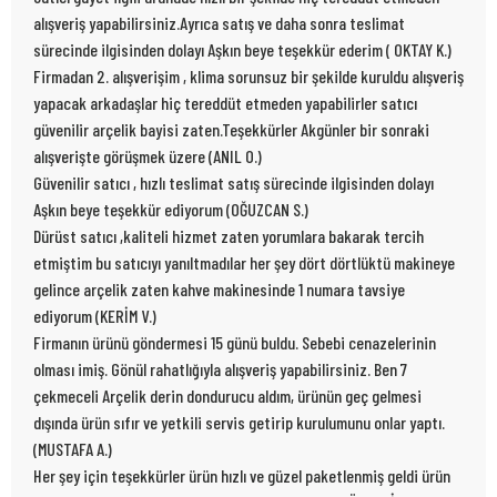
alışveriş yapabilirsiniz.Ayrıca satış ve daha sonra teslimat
sürecinde ilgisinden dolayı Aşkın beye teşekkür ederim ( OKTAY K.)
Firmadan 2. alışverişim , klima sorunsuz bir şekilde kuruldu alışveriş
yapacak arkadaşlar hiç tereddüt etmeden yapabilirler satıcı
güvenilir arçelik bayisi zaten.Teşekkürler Akgünler bir sonraki
alışverişte görüşmek üzere (ANIL O.)
Güvenilir satıcı , hızlı teslimat satış sürecinde ilgisinden dolayı
Aşkın beye teşekkür ediyorum (OĞUZCAN S.)
Dürüst satıcı ,kaliteli hizmet zaten yorumlara bakarak tercih
etmiştim bu satıcıyı yanıltmadılar her şey dört dörtlüktü makineye
gelince arçelik zaten kahve makinesinde 1 numara tavsiye
ediyorum (KERİM V.)
Firmanın ürünü göndermesi 15 günü buldu. Sebebi cenazelerinin
olması imiş. Gönül rahatlığıyla alışveriş yapabilirsiniz. Ben 7
çekmeceli Arçelik derin dondurucu aldım, ürünün geç gelmesi
dışında ürün sıfır ve yetkili servis getirip kurulumunu onlar yaptı.
(MUSTAFA A.)
Her şey için teşekkürler ürün hızlı ve güzel paketlenmiş geldi ürün