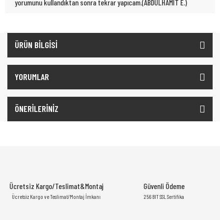
yorumunu kullandıktan sonra tekrar yapıcam.(ABDÜLHAMİT E.)
ÜRÜN BİLGİSİ
YORUMLAR
ÖNERİLERİNİZ
Ücretsiz Kargo/Teslimat&Montaj
Güvenli Ödeme
Ücretsiz Kargo ve Teslimat/Montaj İmkanı
256 BIT SSL Sertifika