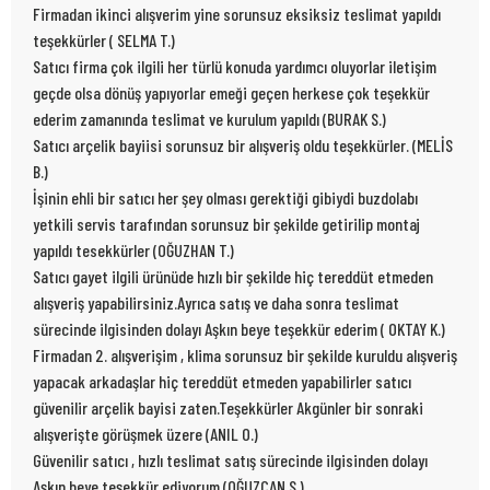
Firmadan ikinci alışverim yine sorunsuz eksiksiz teslimat yapıldı
teşekkürler ( SELMA T.)
Satıcı firma çok ilgili her türlü konuda yardımcı oluyorlar iletişim
geçde olsa dönüş yapıyorlar emeği geçen herkese çok teşekkür
ederim zamanında teslimat ve kurulum yapıldı (BURAK S.)
Satıcı arçelik bayiisi sorunsuz bir alışveriş oldu teşekkürler. (MELİS
B.)
İşinin ehli bir satıcı her şey olması gerektiği gibiydi buzdolabı
yetkili servis tarafından sorunsuz bir şekilde getirilip montaj
yapıldı tesekkürler (OĞUZHAN T.)
Satıcı gayet ilgili ürünüde hızlı bir şekilde hiç tereddüt etmeden
alışveriş yapabilirsiniz.Ayrıca satış ve daha sonra teslimat
sürecinde ilgisinden dolayı Aşkın beye teşekkür ederim ( OKTAY K.)
Firmadan 2. alışverişim , klima sorunsuz bir şekilde kuruldu alışveriş
yapacak arkadaşlar hiç tereddüt etmeden yapabilirler satıcı
güvenilir arçelik bayisi zaten.Teşekkürler Akgünler bir sonraki
alışverişte görüşmek üzere (ANIL O.)
Güvenilir satıcı , hızlı teslimat satış sürecinde ilgisinden dolayı
Aşkın beye teşekkür ediyorum (OĞUZCAN S.)