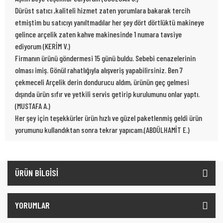
Dürüst satıcı ,kaliteli hizmet zaten yorumlara bakarak tercih
etmiştim bu satıcıyı yanıltmadılar her şey dört dörtlüktü makineye
gelince arçelik zaten kahve makinesinde 1 numara tavsiye
ediyorum (KERİM V.)
Firmanın ürünü göndermesi 15 günü buldu. Sebebi cenazelerinin
olması imiş. Gönül rahatlığıyla alışveriş yapabilirsiniz. Ben 7
çekmeceli Arçelik derin dondurucu aldım, ürünün geç gelmesi
dışında ürün sıfır ve yetkili servis getirip kurulumunu onlar yaptı.
(MUSTAFA A.)
Her şey için teşekkürler ürün hızlı ve güzel paketlenmiş geldi ürün
yorumunu kullandıktan sonra tekrar yapıcam.(ABDÜLHAMİT E.)
ÜRÜN BİLGİSİ
YORUMLAR