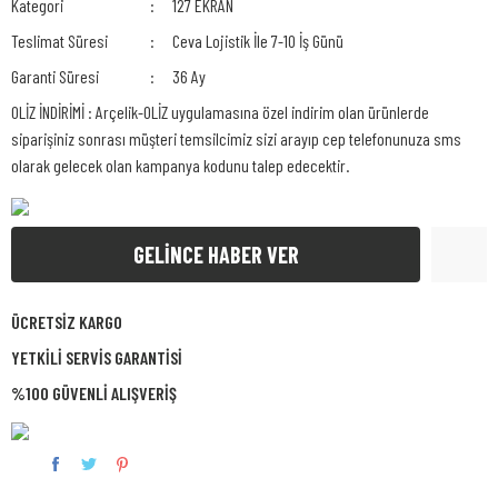
Kategori
127 EKRAN
Teslimat Süresi
Ceva Lojistik İle 7-10 İş Günü
Garanti Süresi
36 Ay
OLİZ İNDİRİMİ : Arçelik-OLİZ uygulamasına özel indirim olan ürünlerde
siparişiniz sonrası müşteri temsilcimiz sizi arayıp cep telefonunuza sms
olarak gelecek olan kampanya kodunu talep edecektir.
GELİNCE HABER VER
ÜCRETSİZ KARGO
YETKİLİ SERVİS GARANTİSİ
%100 GÜVENLİ ALIŞVERİŞ