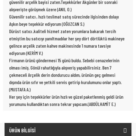
güvenilir arçelik bayisi zaten.Teşekkürler Akgünler bir sonraki
alışverişte görüşmek üzere (ANIL O.)
Güvenilir satıcı , hızlı teslimat satış sürecinde ilgisinden dolayı
Aşkın beye teşekkür ediyorum (OĞUZCAN S.)
Dürüst satıcı ,kaliteli hizmet zaten yorumlara bakarak tercih
etmiştim bu satıcıyı yanıltmadılar her şey dört dörtlüktü makineye
gelince arçelik zaten kahve makinesinde 1 numara tavsiye
ediyorum (KERİM V.)
Firmanın ürünü göndermesi 15 günü buldu. Sebebi cenazelerinin
olması imiş. Gönül rahatlığıyla alışveriş yapabilirsiniz. Ben 7
çekmeceli Arçelik derin dondurucu aldım, ürünün geç gelmesi
dışında ürün sıfır ve yetkili servis getirip kurulumunu onlar yaptı.
(MUSTAFA A.)
Her şey için teşekkürler ürün hızlı ve güzel paketlenmiş geldi ürün
yorumunu kullandıktan sonra tekrar yapıcam.(ABDÜLHAMİT E.)
ÜRÜN BİLGİSİ