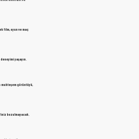
ek film, oyun ve maç
es deneyimi yaşayın.
 en muhteşem görüntüyü,
yfiniz bozulmayacak.