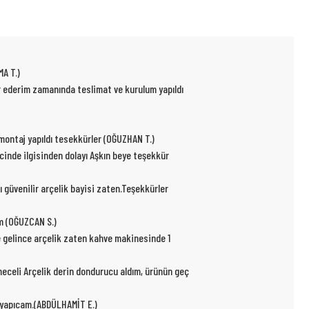
MA T.)
ür ederim zamanında teslimat ve kurulum yapıldı
p montaj yapıldı tesekkürler (OĞUZHAN T.)
ecinde ilgisinden dolayı Aşkın beye teşekkür
ı güvenilir arçelik bayisi zaten.Teşekkürler
um (OĞUZCAN S.)
e gelince arçelik zaten kahve makinesinde 1
kmeceli Arçelik derin dondurucu aldım, ürünün geç
r yapıcam.(ABDÜLHAMİT E.)