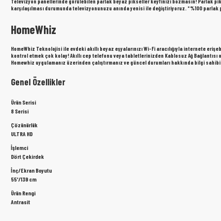
Televizyon panellerinde görülebilen parlak beyaz pikseller keyfinizi bozmasın! Parlak pik
karşılaşılması durumunda televizyonunuzu anında yenisi ile değiştiriyoruz. *%100 parlak pi
HomeWhiz
HomeWhiz Teknolojisi ile evdeki akıllı beyaz eşyalarınızı Wi-Fi aracılığıyla internete erişe
kontrol etmek çok kolay! Akıllı cep telefonu veya tabletlerinizden Kablosuz Ağ Bağlantısı 
Homewhiz uygulamanız üzerinden çalıştırmanız ve güncel durumları hakkında bilgi sahib
Genel Özellikler
Ürün Serisi
8 Serisi
Çözünürlük
ULTRA HD
İşlemci
Dört Çekirdek
İnç/Ekran Boyutu
55'/139 cm
Ürün Rengi
Antrasit