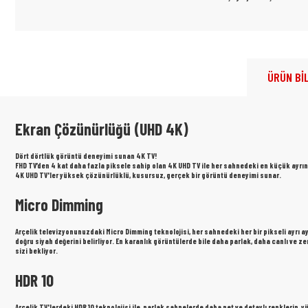
ÜRÜN BİL
Ekran Çözünürlüğü (UHD 4K)
Dört dörtlük görüntü deneyimi sunan 4K TV!
FHD TV’den 4 kat daha fazla piksele sahip olan 4K UHD TV ile her sahnedeki en küçük ayrıntı
4K UHD TV'ler yüksek çözünürlüklü, kusursuz, gerçek bir görüntü deneyimi sunar.
Micro Dimming
Arçelik televizyonunuzdaki Micro Dimming teknolojisi, her sahnedeki her bir pikseli ayrı a
doğru siyah değerini belirliyor. En karanlık görüntülerde bile daha parlak, daha canlı ve ze
sizi bekliyor.
HDR 10
Arçelik TV'lerdeki HDR 10 teknolojisi ile, parlak sahnelerde daha net ve detaylı renklerin, 