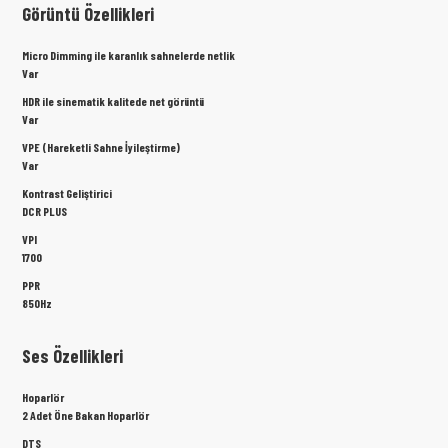
Görüntü Özellikleri
Micro Dimming ile karanlık sahnelerde netlik
Var
HDR ile sinematik kalitede net görüntü
Var
VPE (Hareketli Sahne İyileştirme)
Var
Kontrast Geliştirici
DCR PLUS
VPI
1700
PPR
850Hz
Ses Özellikleri
Hoparlör
2 Adet Öne Bakan Hoparlör
DTS