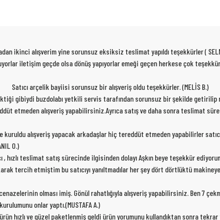
dan ikinci alışverim yine sorunsuz eksiksiz teslimat yapıldı teşekkürler ( SEL
 oluyorlar iletişim geçde olsa dönüş yapıyorlar emeği geçen herkese çok teşekk
Satıcı arçelik bayiisi sorunsuz bir alışveriş oldu teşekkürler. (MELİS B.)
rektiği gibiydi buzdolabı yetkili servis tarafından sorunsuz bir şekilde getirili
ereddüt etmeden alışveriş yapabilirsiniz.Ayrıca satış ve daha sonra teslimat sür
de kuruldu alışveriş yapacak arkadaşlar hiç tereddüt etmeden yapabilirler satıc
NIL O.)
cı , hızlı teslimat satış sürecinde ilgisinden dolayı Aşkın beye teşekkür ediyor
karak tercih etmiştim bu satıcıyı yanıltmadılar her şey dört dörtlüktü makiney
nazelerinin olması imiş. Gönül rahatlığıyla alışveriş yapabilirsiniz. Ben 7 çe
p kurulumunu onlar yaptı.(MUSTAFA A.)
 ürün hızlı ve güzel paketlenmiş geldi ürün yorumunu kullandıktan sonra tekra