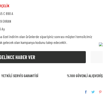
RÇELİK
55 C 890 A
39 EKRAN
6 Ay
na özel indirim olan ürünlerde siparişiniz sonrası müşteri temsilcimiz
rak gelecek olan kampanya kodunu talep edecektir.
GELİNCE HABER VER
YETKİLİ SERVİS GARANTİSİ
%100 GÜVENLİ ALIŞVERİŞ