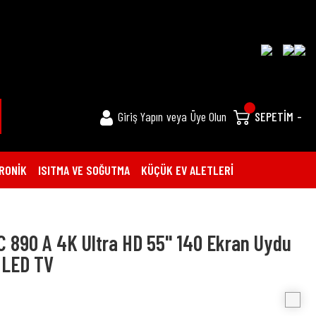
Giriş Yapın
veya
Üye Olun
SEPETİM
-
RONİK
ISITMA VE SOĞUTMA
KÜÇÜK EV ALETLERİ
 C 890 A 4K Ultra HD 55'' 140 Ekran Uydu
t LED TV