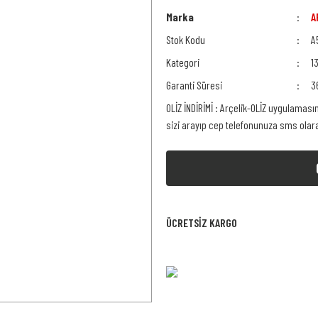
Marka
A
Stok Kodu
A
Kategori
1
Garanti Süresi
3
OLİZ İNDİRİMİ : Arçelik-OLİZ uygulaması
sizi arayıp cep telefonunuza sms ola
ÜCRETSİZ KARGO