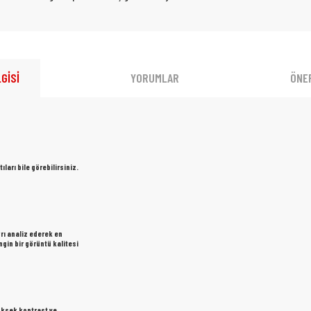
GİSİ
YORUMLAR
ÖNER
ları bile görebilirsiniz.
yrı analiz ederek en
ngin bir görüntü kalitesi
yüksek kontrast ve