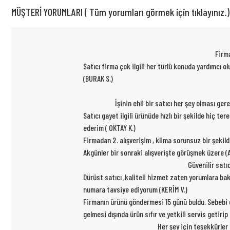
MÜŞTERİ YORUMLARI ( Tüm yorumları görmek için tıklayınız.)
Firma
Satıcı firma çok ilgili her türlü konuda yardımcı
(BURAK S.)
İşinin ehli bir satıcı her şey olması ge
Satıcı gayet ilgili ürünüde hızlı bir şekilde hiç t
ederim ( OKTAY K.)
Firmadan 2. alışverişim , klima sorunsuz bir şekil
Akgünler bir sonraki alışverişte görüşmek üzere (A
Güvenilir satı
Dürüst satıcı ,kaliteli hizmet zaten yorumlara ba
numara tavsiye ediyorum (KERİM V.)
Firmanın ürünü göndermesi 15 günü buldu. Sebebi ce
gelmesi dışında ürün sıfır ve yetkili servis getiri
Her şey için teşekkürler