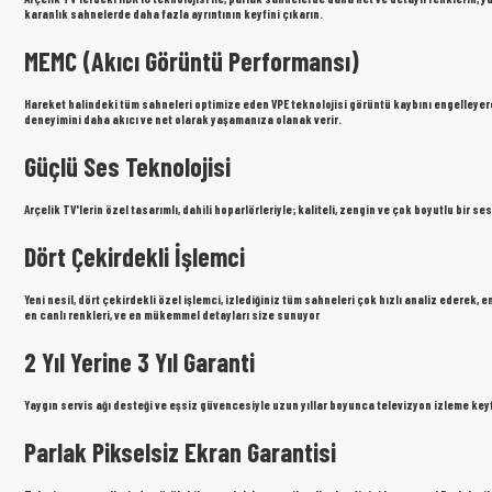
karanlık sahnelerde daha fazla ayrıntının keyfini çıkarın.
MEMC (Akıcı Görüntü Performansı)
Hareket halindeki tüm sahneleri optimize eden VPE teknolojisi görüntü kaybını engelleyer
deneyimini daha akıcı ve net olarak yaşamanıza olanak verir.
Güçlü Ses Teknolojisi
Arçelik TV'lerin özel tasarımlı, dahili hoparlörleriyle; kaliteli, zengin ve çok boyutlu bir s
Dört Çekirdekli İşlemci
Yeni nesil, dört çekirdekli özel işlemci, izlediğiniz tüm sahneleri çok hızlı analiz ederek,
en canlı renkleri, ve en mükemmel detayları size sunuyor
2 Yıl Yerine 3 Yıl Garanti
Yaygın servis ağı desteği ve eşsiz güvencesiyle uzun yıllar boyunca televizyon izleme ke
Parlak Pikselsiz Ekran Garantisi