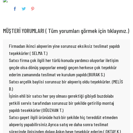
MÜŞTERİ YORUMLARI ( Tüm yorumları görmek için tıklayınız.)
Firmadan ikinci alışverim yine sorunsuz eksiksiz teslimat yapıldı
teşekkürler ( SELMA T.)
Satıcı firma çok ilgili her türlü konuda yardımcı oluyorlar iletişim
geçde olsa dönüş yapıyorlar emeği geçen herkese çok teşekkür
ederim zamanında teslimat ve kurulum yapıldı (BURAK S.)
Satıcı arçelik bayiisi sorunsuz bir alışveriş oldu teşekkürler. (MELİS
B.)
İşinin ehli bir satıcı her şey olması gerektiği gibiydi buzdolabı
yetkili servis tarafından sorunsuz bir şekilde getirilip montaj
yapıldı tesekkürler (OĞUZHAN T.)
Satıcı gayet ilgili ürünüde hızlı bir şekilde hiç tereddüt etmeden
alışveriş yapabilirsiniz.Ayrıca satış ve daha sonra teslimat
sürecinde ilgisinden dolayı Aşkın beye teşekkür ederim ( OKTAY K.)