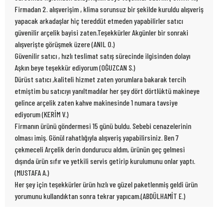
Firmadan 2. alışverişim , klima sorunsuz bir şekilde kuruldu alışveriş
yapacak arkadaşlar hiç tereddüt etmeden yapabilirler satıcı
güvenilir arçelik bayisi zaten.Teşekkürler Akgünler bir sonraki
alışverişte görüşmek üzere (ANIL O.)
Güvenilir satıcı , hızlı teslimat satış sürecinde ilgisinden dolayı
Aşkın beye teşekkür ediyorum (OĞUZCAN S.)
Dürüst satıcı ,kaliteli hizmet zaten yorumlara bakarak tercih
etmiştim bu satıcıyı yanıltmadılar her şey dört dörtlüktü makineye
gelince arçelik zaten kahve makinesinde 1 numara tavsiye
ediyorum (KERİM V.)
Firmanın ürünü göndermesi 15 günü buldu. Sebebi cenazelerinin
olması imiş. Gönül rahatlığıyla alışveriş yapabilirsiniz. Ben 7
çekmeceli Arçelik derin dondurucu aldım, ürünün geç gelmesi
dışında ürün sıfır ve yetkili servis getirip kurulumunu onlar yaptı.
(MUSTAFA A.)
Her şey için teşekkürler ürün hızlı ve güzel paketlenmiş geldi ürün
yorumunu kullandıktan sonra tekrar yapıcam.(ABDÜLHAMİT E.)