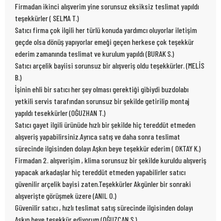
Firmadan ikinci alışverim yine sorunsuz eksiksiz teslimat yapıldı
teşekkürler ( SELMA T.)
Satıcı firma çok ilgili her türlü konuda yardımcı oluyorlar iletişim
geçde olsa dönüş yapıyorlar emeği geçen herkese çok teşekkür
ederim zamanında teslimat ve kurulum yapıldı (BURAK S.)
Satıcı arçelik bayiisi sorunsuz bir alışveriş oldu teşekkürler. (MELİS
B.)
İşinin ehli bir satıcı her şey olması gerektiği gibiydi buzdolabı
yetkili servis tarafından sorunsuz bir şekilde getirilip montaj
yapıldı tesekkürler (OĞUZHAN T.)
Satıcı gayet ilgili ürünüde hızlı bir şekilde hiç tereddüt etmeden
alışveriş yapabilirsiniz.Ayrıca satış ve daha sonra teslimat
sürecinde ilgisinden dolayı Aşkın beye teşekkür ederim ( OKTAY K.)
Firmadan 2. alışverişim , klima sorunsuz bir şekilde kuruldu alışveriş
yapacak arkadaşlar hiç tereddüt etmeden yapabilirler satıcı
güvenilir arçelik bayisi zaten.Teşekkürler Akgünler bir sonraki
alışverişte görüşmek üzere (ANIL O.)
Güvenilir satıcı , hızlı teslimat satış sürecinde ilgisinden dolayı
Aşkın beye teşekkür ediyorum (OĞUZCAN S.)