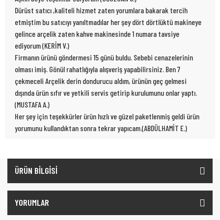
Dürüst satıcı ,kaliteli hizmet zaten yorumlara bakarak tercih
etmiştim bu satıcıyı yanıltmadılar her şey dört dörtlüktü makineye
gelince arçelik zaten kahve makinesinde 1 numara tavsiye
ediyorum (KERİM V.)
Firmanın ürünü göndermesi 15 günü buldu. Sebebi cenazelerinin
olması imiş. Gönül rahatlığıyla alışveriş yapabilirsiniz. Ben 7
çekmeceli Arçelik derin dondurucu aldım, ürünün geç gelmesi
dışında ürün sıfır ve yetkili servis getirip kurulumunu onlar yaptı.
(MUSTAFA A.)
Her şey için teşekkürler ürün hızlı ve güzel paketlenmiş geldi ürün
yorumunu kullandıktan sonra tekrar yapıcam.(ABDÜLHAMİT E.)
ÜRÜN BİLGİSİ
YORUMLAR