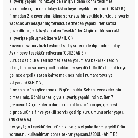
alışveriş yapabilirsiniz.Ayrıca satış ve daha sonra teslimat
sürecinde ilgisinden dolayı Aşkın beye teşekkür ederim ( OKTAY K.)
Firmadan 2. alışverişim , klima sorunsuz bir şekilde kuruldu alışveriş
yapacak arkadaşlar hiç tereddüt etmeden yapabilirler satıcı
güvenilir arçelik bayisi zaten.Teşekkürler Akgünler bir sonraki
alışverişte görüşmek üzere (ANIL O.)
Güvenilir satıcı , hızlı teslimat satış sürecinde ilgisinden dolayı
Aşkın beye teşekkür ediyorum (OĞUZCAN S.)
Dürüst satıcı ,kaliteli hizmet zaten yorumlara bakarak tercih
etmiştim bu satıcıyı yanıltmadılar her şey dört dörtlüktü makineye
gelince arçelik zaten kahve makinesinde 1 numara tavsiye
ediyorum (KERİM V.)
Firmanın ürünü göndermesi 15 günü buldu. Sebebi cenazelerinin
olması imiş. Gönül rahatlığıyla alışveriş yapabilirsiniz. Ben 7
çekmeceli Arçelik derin dondurucu aldım, ürünün geç gelmesi
dışında ürün sıfır ve yetkili servis getirip kurulumunu onlar yaptı.
(MUSTAFA A.)
Her şey için teşekkürler ürün hızlı ve güzel paketlenmiş geldi ürün
yorumunu kullandıktan sonra tekrar yapıcam.(ABDÜLHAMİT E.)