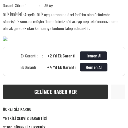
Garanti Süresi
36 Ay
OLİZ İNDİRİMİ : Arçelik-OLİZ uygulamasına özel indirim olan ürünlerde
siparişiniz sonrası müşteri temsilcimiz sizi arayıp cep telefonunuza sms
olarak gelecek olan kampanya kodunu talep edecektir.
+2 Yıl Ek Garanti
Hemen Al
Ek Garanti :
+4 Yıl Ek Garanti
Hemen Al
Ek Garanti :
GELİNCE HABER VER
ÜCRETSİZ KARGO
YETKİLİ SERVİS GARANTİSİ
%100 GÜVENLİ ALIŞVERİŞ