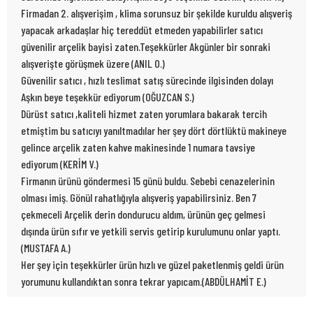
Firmadan 2. alışverişim , klima sorunsuz bir şekilde kuruldu alışveriş
yapacak arkadaşlar hiç tereddüt etmeden yapabilirler satıcı
güvenilir arçelik bayisi zaten.Teşekkürler Akgünler bir sonraki
alışverişte görüşmek üzere (ANIL O.)
Güvenilir satıcı , hızlı teslimat satış sürecinde ilgisinden dolayı
Aşkın beye teşekkür ediyorum (OĞUZCAN S.)
Dürüst satıcı ,kaliteli hizmet zaten yorumlara bakarak tercih
etmiştim bu satıcıyı yanıltmadılar her şey dört dörtlüktü makineye
gelince arçelik zaten kahve makinesinde 1 numara tavsiye
ediyorum (KERİM V.)
Firmanın ürünü göndermesi 15 günü buldu. Sebebi cenazelerinin
olması imiş. Gönül rahatlığıyla alışveriş yapabilirsiniz. Ben 7
çekmeceli Arçelik derin dondurucu aldım, ürünün geç gelmesi
dışında ürün sıfır ve yetkili servis getirip kurulumunu onlar yaptı.
(MUSTAFA A.)
Her şey için teşekkürler ürün hızlı ve güzel paketlenmiş geldi ürün
yorumunu kullandıktan sonra tekrar yapıcam.(ABDÜLHAMİT E.)