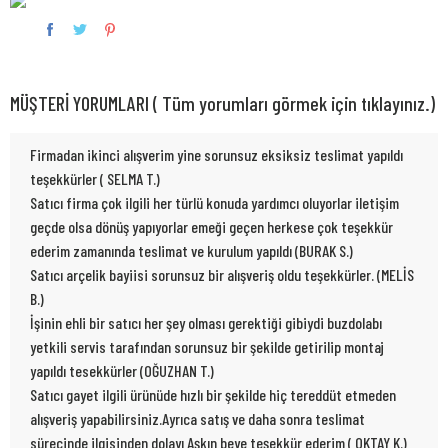
MÜŞTERİ YORUMLARI ( Tüm yorumları görmek için tıklayınız.)
Firmadan ikinci alışverim yine sorunsuz eksiksiz teslimat yapıldı
teşekkürler ( SELMA T.)
Satıcı firma çok ilgili her türlü konuda yardımcı oluyorlar iletişim
geçde olsa dönüş yapıyorlar emeği geçen herkese çok teşekkür
ederim zamanında teslimat ve kurulum yapıldı (BURAK S.)
Satıcı arçelik bayiisi sorunsuz bir alışveriş oldu teşekkürler. (MELİS
B.)
İşinin ehli bir satıcı her şey olması gerektiği gibiydi buzdolabı
yetkili servis tarafından sorunsuz bir şekilde getirilip montaj
yapıldı tesekkürler (OĞUZHAN T.)
Satıcı gayet ilgili ürünüde hızlı bir şekilde hiç tereddüt etmeden
alışveriş yapabilirsiniz.Ayrıca satış ve daha sonra teslimat
sürecinde ilgisinden dolayı Aşkın beye teşekkür ederim ( OKTAY K.)