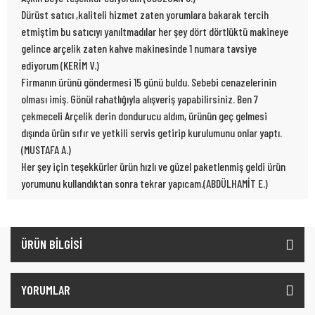
Dürüst satıcı ,kaliteli hizmet zaten yorumlara bakarak tercih
etmiştim bu satıcıyı yanıltmadılar her şey dört dörtlüktü makineye
gelince arçelik zaten kahve makinesinde 1 numara tavsiye
ediyorum (KERİM V.)
Firmanın ürünü göndermesi 15 günü buldu. Sebebi cenazelerinin
olması imiş. Gönül rahatlığıyla alışveriş yapabilirsiniz. Ben 7
çekmeceli Arçelik derin dondurucu aldım, ürünün geç gelmesi
dışında ürün sıfır ve yetkili servis getirip kurulumunu onlar yaptı.
(MUSTAFA A.)
Her şey için teşekkürler ürün hızlı ve güzel paketlenmiş geldi ürün
yorumunu kullandıktan sonra tekrar yapıcam.(ABDÜLHAMİT E.)
ÜRÜN BİLGİSİ
YORUMLAR