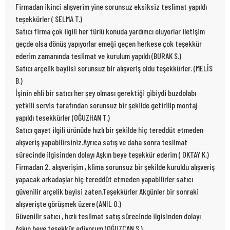
Firmadan ikinci alışverim yine sorunsuz eksiksiz teslimat yapıldı
teşekkürler ( SELMA T.)
Satıcı firma çok ilgili her türlü konuda yardımcı oluyorlar iletişim
geçde olsa dönüş yapıyorlar emeği geçen herkese çok teşekkür
ederim zamanında teslimat ve kurulum yapıldı (BURAK S.)
Satıcı arçelik bayiisi sorunsuz bir alışveriş oldu teşekkürler. (MELİS
B.)
İşinin ehli bir satıcı her şey olması gerektiği gibiydi buzdolabı
yetkili servis tarafından sorunsuz bir şekilde getirilip montaj
yapıldı tesekkürler (OĞUZHAN T.)
Satıcı gayet ilgili ürünüde hızlı bir şekilde hiç tereddüt etmeden
alışveriş yapabilirsiniz.Ayrıca satış ve daha sonra teslimat
sürecinde ilgisinden dolayı Aşkın beye teşekkür ederim ( OKTAY K.)
Firmadan 2. alışverişim , klima sorunsuz bir şekilde kuruldu alışveriş
yapacak arkadaşlar hiç tereddüt etmeden yapabilirler satıcı
güvenilir arçelik bayisi zaten.Teşekkürler Akgünler bir sonraki
alışverişte görüşmek üzere (ANIL O.)
Güvenilir satıcı , hızlı teslimat satış sürecinde ilgisinden dolayı
Aşkın beye teşekkür ediyorum (OĞUZCAN S.)