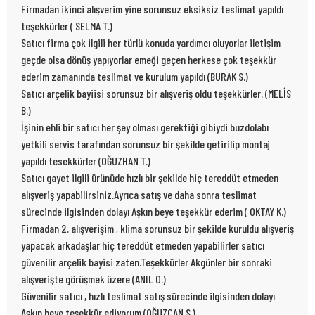
Firmadan ikinci alışverim yine sorunsuz eksiksiz teslimat yapıldı
teşekkürler ( SELMA T.)
Satıcı firma çok ilgili her türlü konuda yardımcı oluyorlar iletişim
geçde olsa dönüş yapıyorlar emeği geçen herkese çok teşekkür
ederim zamanında teslimat ve kurulum yapıldı (BURAK S.)
Satıcı arçelik bayiisi sorunsuz bir alışveriş oldu teşekkürler. (MELİS
B.)
İşinin ehli bir satıcı her şey olması gerektiği gibiydi buzdolabı
yetkili servis tarafından sorunsuz bir şekilde getirilip montaj
yapıldı tesekkürler (OĞUZHAN T.)
Satıcı gayet ilgili ürünüde hızlı bir şekilde hiç tereddüt etmeden
alışveriş yapabilirsiniz.Ayrıca satış ve daha sonra teslimat
sürecinde ilgisinden dolayı Aşkın beye teşekkür ederim ( OKTAY K.)
Firmadan 2. alışverişim , klima sorunsuz bir şekilde kuruldu alışveriş
yapacak arkadaşlar hiç tereddüt etmeden yapabilirler satıcı
güvenilir arçelik bayisi zaten.Teşekkürler Akgünler bir sonraki
alışverişte görüşmek üzere (ANIL O.)
Güvenilir satıcı , hızlı teslimat satış sürecinde ilgisinden dolayı
Aşkın beye teşekkür ediyorum (OĞUZCAN S.)