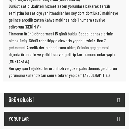
Dürüst satıcı ,kaliteli hizmet zaten yorumlara bakarak tercih
etmiştim bu satıcıyı yanıltmadılar her şey dört dörtlüktü makineye
gelince arçelik zaten kahve makinesinde 1 numara tavsiye
ediyorum (KERİM V.)
Firmanın ürünü göndermesi 15 günü buldu. Sebebi cenazelerinin
olması imiş. Gönül rahatlığıyla alışveriş yapabilirsiniz. Ben 7
çekmeceli Arçelik derin dondurucu aldım, ürünün geç gelmesi
dışında ürün sıfır ve yetkili servis getirip kurulumunu onlar yaptı.
(MUSTAFA A.)
Her şey için teşekkürler ürün hızlı ve güzel paketlenmiş geldi ürün
yorumunu kullandıktan sonra tekrar yapıcam.(ABDÜLHAMİT E.)
ÜRÜN BİLGİSİ
YORUMLAR