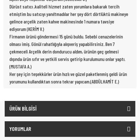
Dürüst satıcı ,kaliteli hizmet zaten yorumlara bakarak tercih
etmiştim bu satıcıyı yanıltmadılar her şey dört dörtlüktü makineye
gelince arçelik zaten kahve makinesinde 1 numara tavsiye
ediyorum (KERİM V.)
Firmanın ürünü göndermesi 15 günü buldu. Sebebi cenazelerinin
olması imiş. Gönül rahatlığıyla alışveriş yapabilirsiniz. Ben 7
çekmeceli Arçelik derin dondurucu aldım, ürünün geç gelmesi
dışında ürün sıfır ve yetkili servis getirip kurulumunu onlar yaptı.
(MUSTAFA A.)
Her şey için teşekkürler ürün hızlı ve güzel paketlenmiş geldi ürün
yorumunu kullandıktan sonra tekrar yapıcam.(ABDÜLHAMİT E.)
ÜRÜN BİLGİSİ
YORUMLAR