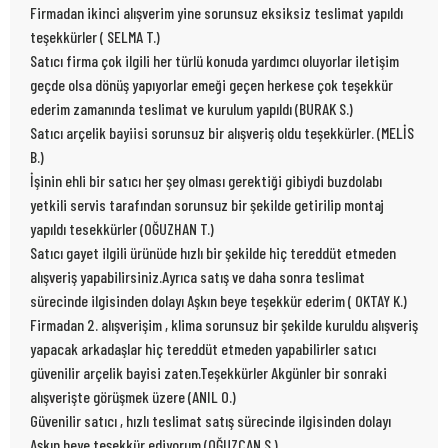
Firmadan ikinci alışverim yine sorunsuz eksiksiz teslimat yapıldı
teşekkürler ( SELMA T.)
Satıcı firma çok ilgili her türlü konuda yardımcı oluyorlar iletişim
geçde olsa dönüş yapıyorlar emeği geçen herkese çok teşekkür
ederim zamanında teslimat ve kurulum yapıldı (BURAK S.)
Satıcı arçelik bayiisi sorunsuz bir alışveriş oldu teşekkürler. (MELİS
B.)
İşinin ehli bir satıcı her şey olması gerektiği gibiydi buzdolabı
yetkili servis tarafından sorunsuz bir şekilde getirilip montaj
yapıldı tesekkürler (OĞUZHAN T.)
Satıcı gayet ilgili ürünüde hızlı bir şekilde hiç tereddüt etmeden
alışveriş yapabilirsiniz.Ayrıca satış ve daha sonra teslimat
sürecinde ilgisinden dolayı Aşkın beye teşekkür ederim ( OKTAY K.)
Firmadan 2. alışverişim , klima sorunsuz bir şekilde kuruldu alışveriş
yapacak arkadaşlar hiç tereddüt etmeden yapabilirler satıcı
güvenilir arçelik bayisi zaten.Teşekkürler Akgünler bir sonraki
alışverişte görüşmek üzere (ANIL O.)
Güvenilir satıcı , hızlı teslimat satış sürecinde ilgisinden dolayı
Aşkın beye teşekkür ediyorum (OĞUZCAN S.)