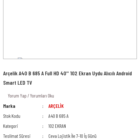
Arçelik A40 B 685 A Full HD 40'' 102 Ekran Uydu Alıcılı Android
Smart LED TV
Yorum Yap / Yorumları Oku
Marka
ARÇELİK
Stok Kodu
A40 B 685 A
Kategori
102 EKRAN
Teslimat Süresi
Ceva Lojistik İle 7-10 İş Günü