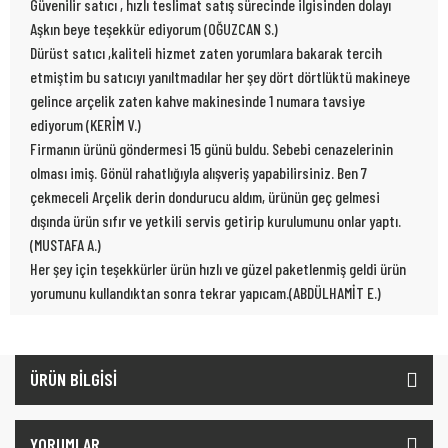
Güvenilir satıcı , hızlı teslimat satış sürecinde ilgisinden dolayı
Aşkın beye teşekkür ediyorum (OĞUZCAN S.)
Dürüst satıcı ,kaliteli hizmet zaten yorumlara bakarak tercih
etmiştim bu satıcıyı yanıltmadılar her şey dört dörtlüktü makineye
gelince arçelik zaten kahve makinesinde 1 numara tavsiye
ediyorum (KERİM V.)
Firmanın ürünü göndermesi 15 günü buldu. Sebebi cenazelerinin
olması imiş. Gönül rahatlığıyla alışveriş yapabilirsiniz. Ben 7
çekmeceli Arçelik derin dondurucu aldım, ürünün geç gelmesi
dışında ürün sıfır ve yetkili servis getirip kurulumunu onlar yaptı.
(MUSTAFA A.)
Her şey için teşekkürler ürün hızlı ve güzel paketlenmiş geldi ürün
yorumunu kullandıktan sonra tekrar yapıcam.(ABDÜLHAMİT E.)
ÜRÜN BİLGİSİ
YORUMLAR