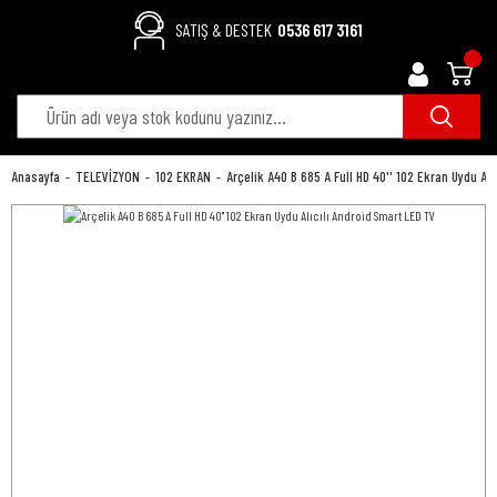
SATIŞ & DESTEK
0536 617 3161
Anasayfa
TELEVİZYON
102 EKRAN
Arçelik A40 B 685 A Full HD 40'' 102 Ekran Uydu Alı