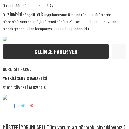
Garanti Süresi
36 Ay
OLİZ İNDİRİMİ : Arçelik-OLİZ uygulamasına özel indirim olan ürünlerde
siparişiniz sonrası müşteri temsilcimiz sizi arayıp cep telefonunuza sms
olarak gelecek olan kampanya kodunu talep edecektir.
GELİNCE HABER VER
ÜCRETSİZ KARGO
YETKİLİ SERVİS GARANTİSİ
%100 GÜVENLİ ALIŞVERİŞ
MÜŞTERİ YORUMLARI ( Tüm yorumları görmek için tıklayınız.)