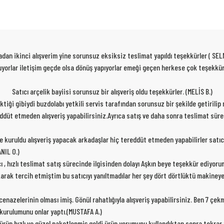
dan ikinci alışverim yine sorunsuz eksiksiz teslimat yapıldı teşekkürler ( SEL
 oluyorlar iletişim geçde olsa dönüş yapıyorlar emeği geçen herkese çok teşekk
Satıcı arçelik bayiisi sorunsuz bir alışveriş oldu teşekkürler. (MELİS B.)
rektiği gibiydi buzdolabı yetkili servis tarafından sorunsuz bir şekilde getirili
ereddüt etmeden alışveriş yapabilirsiniz.Ayrıca satış ve daha sonra teslimat sür
de kuruldu alışveriş yapacak arkadaşlar hiç tereddüt etmeden yapabilirler satıc
NIL O.)
cı , hızlı teslimat satış sürecinde ilgisinden dolayı Aşkın beye teşekkür ediyor
karak tercih etmiştim bu satıcıyı yanıltmadılar her şey dört dörtlüktü makiney
nazelerinin olması imiş. Gönül rahatlığıyla alışveriş yapabilirsiniz. Ben 7 çe
p kurulumunu onlar yaptı.(MUSTAFA A.)
 ürün hızlı ve güzel paketlenmiş geldi ürün yorumunu kullandıktan sonra tekra