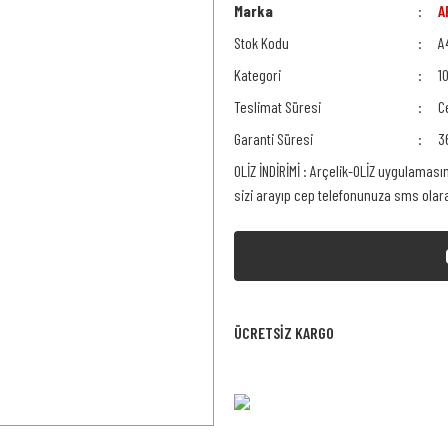
Marka
A
Stok Kodu
A
Kategori
1
Teslimat Süresi
C
Garanti Süresi
3
OLİZ İNDİRİMİ : Arçelik-OLİZ uygulaması
sizi arayıp cep telefonunuza sms ola
ÜCRETSİZ KARGO