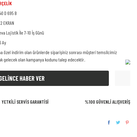
RÇELİK
40 D 695 B
02 EKRAN
eva Lojistik İle 7-10 İş Günü
6 Ay
na özel indirim olan ürünlerde siparişiniz sonrası müşteri temsilcimiz
rak gelecek olan kampanya kodunu talep edecektir.
GELİNCE HABER VER
YETKİLİ SERVİS GARANTİSİ
%100 GÜVENLİ ALIŞVERİŞ