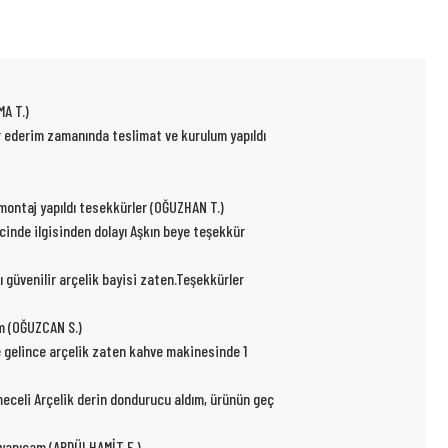
MA T.)
ür ederim zamanında teslimat ve kurulum yapıldı
p montaj yapıldı tesekkürler (OĞUZHAN T.)
ecinde ilgisinden dolayı Aşkın beye teşekkür
ı güvenilir arçelik bayisi zaten.Teşekkürler
um (OĞUZCAN S.)
e gelince arçelik zaten kahve makinesinde 1
kmeceli Arçelik derin dondurucu aldım, ürünün geç
r yapıcam.(ABDÜLHAMİT E.)