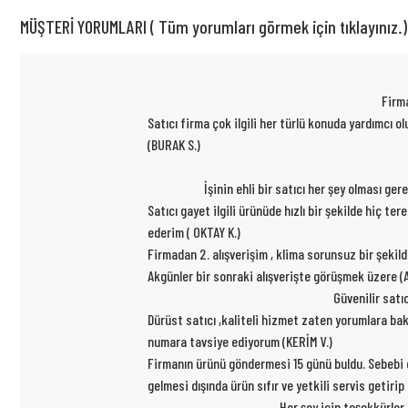
MÜŞTERİ YORUMLARI ( Tüm yorumları görmek için tıklayınız.)
Firma
Satıcı firma çok ilgili her türlü konuda yardımcı
(BURAK S.)
İşinin ehli bir satıcı her şey olması ge
Satıcı gayet ilgili ürünüde hızlı bir şekilde hiç t
ederim ( OKTAY K.)
Firmadan 2. alışverişim , klima sorunsuz bir şekil
Akgünler bir sonraki alışverişte görüşmek üzere (A
Güvenilir satı
Dürüst satıcı ,kaliteli hizmet zaten yorumlara ba
numara tavsiye ediyorum (KERİM V.)
Firmanın ürünü göndermesi 15 günü buldu. Sebebi ce
gelmesi dışında ürün sıfır ve yetkili servis getiri
Her şey için teşekkürler