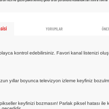
GİSİ
YORUMLAR
ÖNER
ayca kontrol edebilirsiniz. Favori kanal listenizi olu
uzun yıllar boyunca televizyon izleme keyfiniz bozul
pikseller keyfinizi bozmasın! Parlak piksel hatası i
 geçerlidir.