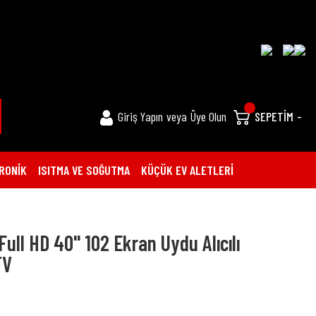
Giriş Yapın
veya
Üye Olun
SEPETİM
-
RONİK
ISITMA VE SOĞUTMA
KÜÇÜK EV ALETLERİ
ull HD 40'' 102 Ekran Uydu Alıcılı
TV