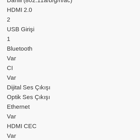
Dahili (802.11a/b/g/n/ac)
HDMI 2.0
2
USB Girişi
1
Bluetooth
Var
CI
Var
Dijital Ses Çıkışı
Optik Ses Çıkışı
Ethernet
Var
HDMI CEC
Var