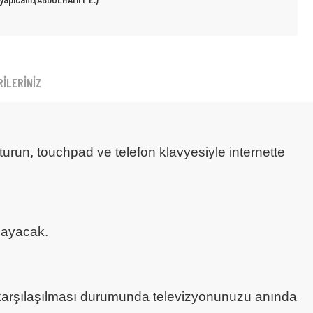
İLERİNİZ
şturun, touchpad ve telefon klavyesiyle internette
mayacak.
le karşılaşılması durumunda televizyonunuzu anında