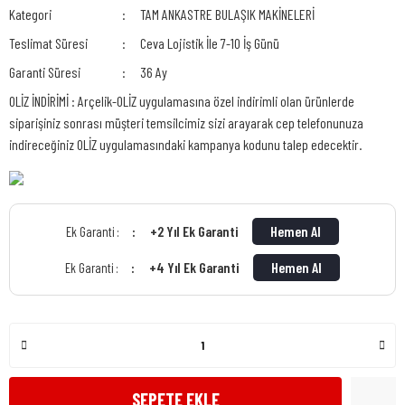
Kategori
TAM ANKASTRE BULAŞIK MAKİNELERİ
Teslimat Süresi
Ceva Lojistik İle 7-10 İş Günü
Garanti Süresi
36 Ay
OLİZ İNDİRİMİ : Arçelik-OLİZ uygulamasına özel indirimli olan ürünlerde
siparişiniz sonrası müşteri temsilcimiz sizi arayarak cep telefonunuza
indireceğiniz OLİZ uygulamasındaki kampanya kodunu talep edecektir.
+2 Yıl Ek Garanti
Hemen Al
Ek Garanti :
+4 Yıl Ek Garanti
Hemen Al
Ek Garanti :
SEPETE EKLE