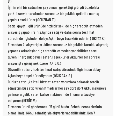
B.)
İşinin ehli bir satıcı her şey olması gerektiği gibiydi buzdolabı
yetkili servis tarafından sorunsuz bir şekilde getirilip montaj
yapıldı tesekkürler (OĞUZHAN T.)
Satıcı gayet ilgili ürünüde hızlı bir şekilde hiç tereddüt etmeden
alışveriş yapabilirsiniz.Ayrıca satış ve daha sonra teslimat
sürecinde ilgisinden dolayı Aşkın beye teşekkür ederim ( OKTAY K.)
Firmadan 2. alışverişim , klima sorunsuz bir şekilde kuruldu alışveriş
yapacak arkadaşlar hiç tereddüt etmeden yapabilirler satıcı
güvenilir arçelik bayisi zaten.Teşekkürler Akgünler bir sonraki
alışverişte görüşmek üzere (ANIL O.)
Güvenilir satıcı , hızlı teslimat satış sürecinde ilgisinden dolayı
Aşkın beye teşekkür ediyorum (OĞUZCAN S.)
Dürüst satıcı ,kaliteli hizmet zaten yorumlara bakarak tercih
etmiştim bu satıcıyı yanıltmadılar her şey dört dörtlüktü makineye
gelince arçelik zaten kahve makinesinde 1 numara tavsiye
ediyorum (KERİM V.)
Firmanın ürünü göndermesi 15 günü buldu. Sebebi cenazelerinin
olması imiş. Gönül rahatlığıyla alışveriş yapabilirsiniz. Ben 7