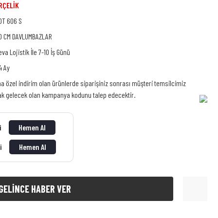
RÇELİK
DT 606 S
0 CM DAVLUMBAZLAR
eva Lojistik İle 7-10 İş Günü
4 Ay
na özel indirim olan ürünlerde siparişiniz sonrası müşteri temsilcimiz
rak gelecek olan kampanya kodunu talep edecektir.
ti
Hemen Al
ti
Hemen Al
GELİNCE HABER VER