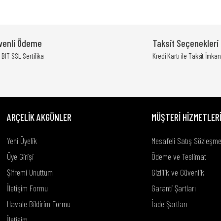
yetersiz gördüğünüz noktaları öneri formunu kullanarak tarafımıza iletebili
Bu ürüne ilk yorumu siz yapın!
venli Ödeme
Taksit Seçenekleri
Yorum Yaz
BIT SSL Sertifika
Kredi Kartı ile Taksit İmkan
ARÇELİK AKGÜNLER
MÜŞTERİ HİZMETLER
Yeni Üyelik
Mesafeli Satış Sözleşme
Üye Girişi
Ödeme ve Teslimat
Şifremi Unuttum
Gizlilik ve Güvenlik
Gönder
İletişim Formu
Garanti Şartları
Havale Bildirim Formu
İade Şartları
İletişim