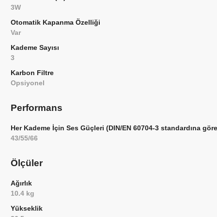
3W
Otomatik Kapanma Özelliği
Var
Kademe Sayısı
3
Karbon Filtre
Opsiyonel
Performans
Her Kademe İçin Ses Güçleri (DIN/EN 60704-3 standardına göre
43/55/66
Ölçüler
Ağırlık
10.4 kg
Yükseklik