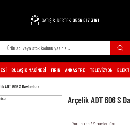
SATIŞ & DESTEK
0536 617 3161
ESİ
BULAŞIK MAKİNESİ
FIRIN
ANKASTRE
TELEVİZYON
ELEKT
elik ADT 606 S Davlumbaz
Arçelik ADT 606 S 
Yorum Yap / Yorumları Oku