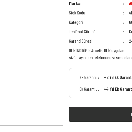
Marka
A
Stok Kodu
A
Kategori
6
Teslimat Süresi
C
Garanti Süresi
2
OLİZ İNDİRİMİ : Arçelik-OLİZ uygulaması
sizi arayıp cep telefonunuza sms ola
+2 Yıl Ek Garan
Ek Garanti :
+4 Yıl Ek Garan
Ek Garanti :