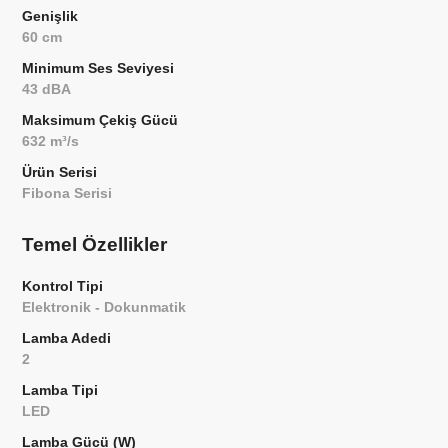
Genişlik
60 cm
Minimum Ses Seviyesi
43 dBA
Maksimum Çekiş Gücü
632 m³/s
Ürün Serisi
Fibona Serisi
Temel Özellikler
Kontrol Tipi
Elektronik - Dokunmatik
Lamba Adedi
2
Lamba Tipi
LED
Lamba Gücü (W)