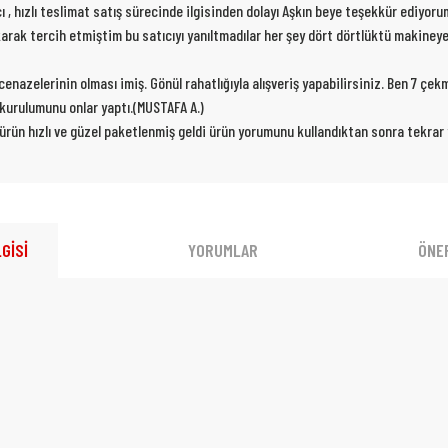
cı , hızlı teslimat satış sürecinde ilgisinden dolayı Aşkın beye teşekkür ediyor
karak tercih etmiştim bu satıcıyı yanıltmadılar her şey dört dörtlüktü makiney
nazelerinin olması imiş. Gönül rahatlığıyla alışveriş yapabilirsiniz. Ben 7 çe
p kurulumunu onlar yaptı.(MUSTAFA A.)
 ürün hızlı ve güzel paketlenmiş geldi ürün yorumunu kullandıktan sonra tekra
GİSİ
YORUMLAR
ÖNER