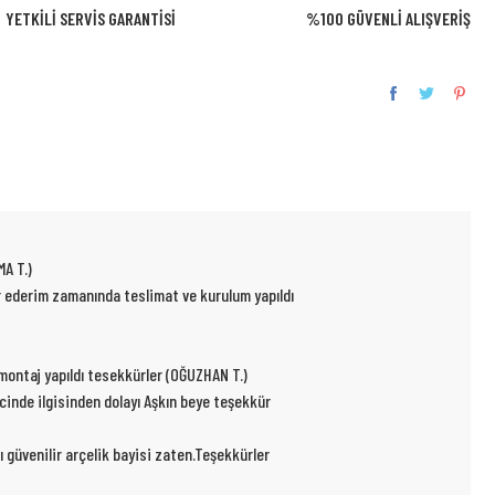
YETKİLİ SERVİS GARANTİSİ
%100 GÜVENLİ ALIŞVERİŞ
MA T.)
ür ederim zamanında teslimat ve kurulum yapıldı
p montaj yapıldı tesekkürler (OĞUZHAN T.)
ecinde ilgisinden dolayı Aşkın beye teşekkür
ı güvenilir arçelik bayisi zaten.Teşekkürler