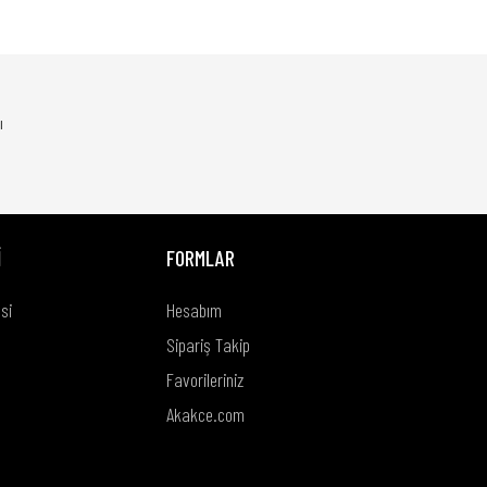
rsiniz.
ı
İ
FORMLAR
si
Hesabım
Sipariş Takip
Favorileriniz
Akakce.com