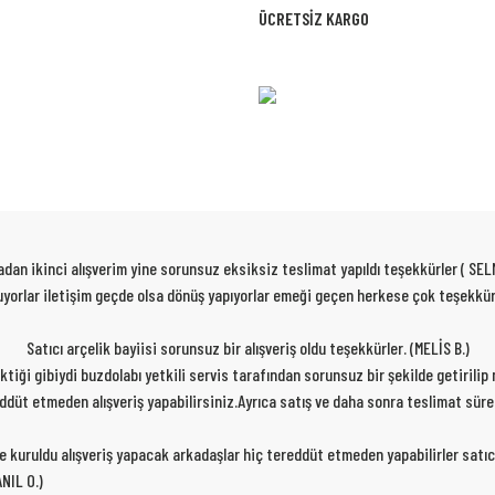
ÜCRETSİZ KARGO
dan ikinci alışverim yine sorunsuz eksiksiz teslimat yapıldı teşekkürler ( SEL
 oluyorlar iletişim geçde olsa dönüş yapıyorlar emeği geçen herkese çok teşekk
Satıcı arçelik bayiisi sorunsuz bir alışveriş oldu teşekkürler. (MELİS B.)
rektiği gibiydi buzdolabı yetkili servis tarafından sorunsuz bir şekilde getirili
ereddüt etmeden alışveriş yapabilirsiniz.Ayrıca satış ve daha sonra teslimat sür
de kuruldu alışveriş yapacak arkadaşlar hiç tereddüt etmeden yapabilirler satıc
NIL O.)