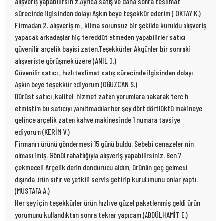
alışveriş yapabilirsiniz.Ayrıca satış ve daha sonra teslimat
sürecinde ilgisinden dolayı Aşkın beye teşekkür ederim ( OKTAY K.)
Firmadan 2. alışverişim , klima sorunsuz bir şekilde kuruldu alışveriş
yapacak arkadaşlar hiç tereddüt etmeden yapabilirler satıcı
güvenilir arçelik bayisi zaten.Teşekkürler Akgünler bir sonraki
alışverişte görüşmek üzere (ANIL O.)
Güvenilir satıcı , hızlı teslimat satış sürecinde ilgisinden dolayı
Aşkın beye teşekkür ediyorum (OĞUZCAN S.)
Dürüst satıcı ,kaliteli hizmet zaten yorumlara bakarak tercih
etmiştim bu satıcıyı yanıltmadılar her şey dört dörtlüktü makineye
gelince arçelik zaten kahve makinesinde 1 numara tavsiye
ediyorum (KERİM V.)
Firmanın ürünü göndermesi 15 günü buldu. Sebebi cenazelerinin
olması imiş. Gönül rahatlığıyla alışveriş yapabilirsiniz. Ben 7
çekmeceli Arçelik derin dondurucu aldım, ürünün geç gelmesi
dışında ürün sıfır ve yetkili servis getirip kurulumunu onlar yaptı.
(MUSTAFA A.)
Her şey için teşekkürler ürün hızlı ve güzel paketlenmiş geldi ürün
yorumunu kullandıktan sonra tekrar yapıcam.(ABDÜLHAMİT E.)