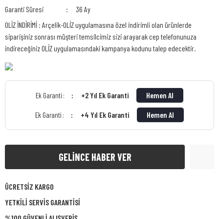
Garanti Süresi
36 Ay
OLİZ İNDİRİMİ : Arçelik-OLİZ uygulamasına özel indirimli olan ürünlerde
siparişiniz sonrası müşteri temsilcimiz sizi arayarak cep telefonunuza
indireceğiniz OLİZ uygulamasındaki kampanya kodunu talep edecektir.
+2 Yıl Ek Garanti
Hemen Al
Ek Garanti :
+4 Yıl Ek Garanti
Hemen Al
Ek Garanti :
GELİNCE HABER VER
ÜCRETSİZ KARGO
YETKİLİ SERVİS GARANTİSİ
%100 GÜVENLİ ALIŞVERİŞ