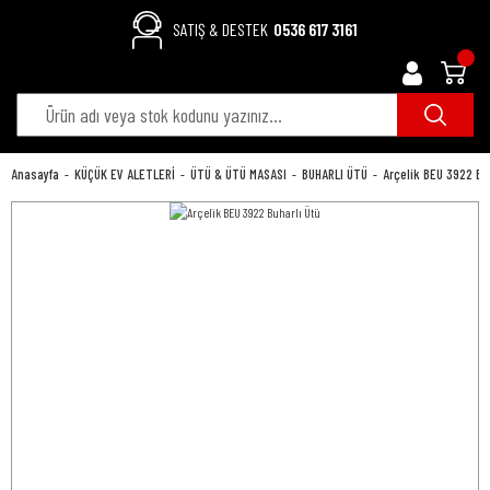
SATIŞ & DESTEK
0536 617 3161
Anasayfa
KÜÇÜK EV ALETLERİ
ÜTÜ & ÜTÜ MASASI
BUHARLI ÜTÜ
Arçelik BEU 3922 Buh