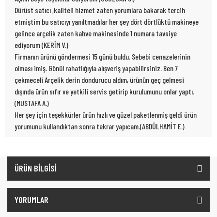
Dürüst satıcı ,kaliteli hizmet zaten yorumlara bakarak tercih
etmiştim bu satıcıyı yanıltmadılar her şey dört dörtlüktü makineye
gelince arçelik zaten kahve makinesinde 1 numara tavsiye
ediyorum (KERİM V.)
Firmanın ürünü göndermesi 15 günü buldu. Sebebi cenazelerinin
olması imiş. Gönül rahatlığıyla alışveriş yapabilirsiniz. Ben 7
çekmeceli Arçelik derin dondurucu aldım, ürünün geç gelmesi
dışında ürün sıfır ve yetkili servis getirip kurulumunu onlar yaptı.
(MUSTAFA A.)
Her şey için teşekkürler ürün hızlı ve güzel paketlenmiş geldi ürün
yorumunu kullandıktan sonra tekrar yapıcam.(ABDÜLHAMİT E.)
ÜRÜN BİLGİSİ
YORUMLAR