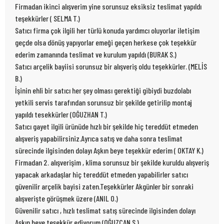
Firmadan ikinci alışverim yine sorunsuz eksiksiz teslimat yapıldı
teşekkürler ( SELMA T.)
Satıcı firma çok ilgili her türlü konuda yardımcı oluyorlar iletişim
geçde olsa dönüş yapıyorlar emeği geçen herkese çok teşekkür
ederim zamanında teslimat ve kurulum yapıldı (BURAK S.)
Satıcı arçelik bayiisi sorunsuz bir alışveriş oldu teşekkürler. (MELİS
B.)
İşinin ehli bir satıcı her şey olması gerektiği gibiydi buzdolabı
yetkili servis tarafından sorunsuz bir şekilde getirilip montaj
yapıldı tesekkürler (OĞUZHAN T.)
Satıcı gayet ilgili ürünüde hızlı bir şekilde hiç tereddüt etmeden
alışveriş yapabilirsiniz.Ayrıca satış ve daha sonra teslimat
sürecinde ilgisinden dolayı Aşkın beye teşekkür ederim ( OKTAY K.)
Firmadan 2. alışverişim , klima sorunsuz bir şekilde kuruldu alışveriş
yapacak arkadaşlar hiç tereddüt etmeden yapabilirler satıcı
güvenilir arçelik bayisi zaten.Teşekkürler Akgünler bir sonraki
alışverişte görüşmek üzere (ANIL O.)
Güvenilir satıcı , hızlı teslimat satış sürecinde ilgisinden dolayı
Aşkın beye teşekkür ediyorum (OĞUZCAN S.)