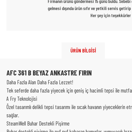
Firmanın ürünü göndermesi 15 günü buldu. Sebebi ce
gelmesi dışında ürün sıfır ve yetkili servis getiri
Her şey için teşekkürler
ÜRÜN BİLGİSİ
AFC 361 B BEYAZ ANKASTRE FIRIN
Daha Fazla Alan Daha Fazla Lezzet!
Tek seferde daha fazla yiyecek için geniş iç hacimli tepsi ile mutfa
A Fry Teknolojisi
Özel tasarımlı delikli tepsi tasarımı ile sıcak havanın yiyeceklerin e
sağlar.
SteamWell Buhar Destekli Pişirme
Buhar destekli pişirme ile puf puf kabaran hamurlar, yumuşacık lezze