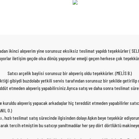
dan ikinci alışverim yine sorunsuz eksiksiz teslimat yapıldı teşekkürler ( SEL
 oluyorlar iletişim geçde olsa dönüş yapıyorlar emeği geçen herkese çok teşekk
Satıcı arçelik bayiisi sorunsuz bir alışveriş oldu teşekkürler. (MELİS B.)
rektiği gibiydi buzdolabı yetkili servis tarafından sorunsuz bir şekilde getirili
ereddüt etmeden alışveriş yapabilirsiniz.Ayrıca satış ve daha sonra teslimat sür
de kuruldu alışveriş yapacak arkadaşlar hiç tereddüt etmeden yapabilirler satıc
NIL O.)
cı , hızlı teslimat satış sürecinde ilgisinden dolayı Aşkın beye teşekkür ediyor
karak tercih etmiştim bu satıcıyı yanıltmadılar her şey dört dörtlüktü makiney