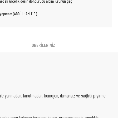
kmeceli Arçelik derin dondurucu aldım, ürünün geç
r yapıcam.(ABDÜLHAMİT E.)
ÖNERİLERİNİZ
yağ ile yanmadan, kurutmadan, homojen, dumansız ve sağlıklı pişirme
çmadan suyu kolayca hazneye koyun, programı seçin, sıcaklığı