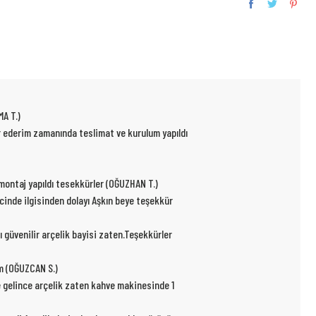
MA T.)
ür ederim zamanında teslimat ve kurulum yapıldı
p montaj yapıldı tesekkürler (OĞUZHAN T.)
ecinde ilgisinden dolayı Aşkın beye teşekkür
ı güvenilir arçelik bayisi zaten.Teşekkürler
um (OĞUZCAN S.)
e gelince arçelik zaten kahve makinesinde 1