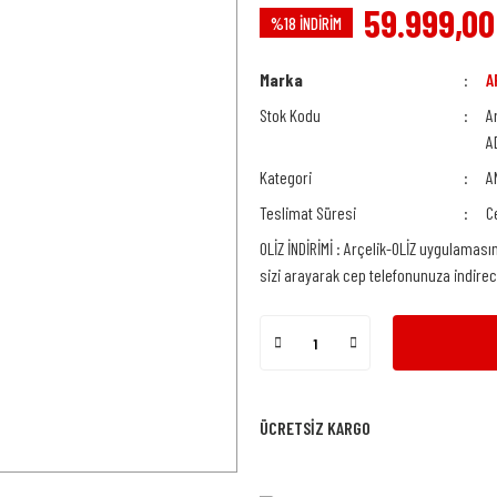
59.999,00
%18 İNDİRİM
Marka
A
Stok Kodu
A
A
Kategori
A
Teslimat Süresi
C
OLİZ İNDİRİMİ : Arçelik-OLİZ uygulaması
sizi arayarak cep telefonunuza indire
ÜCRETSİZ KARGO