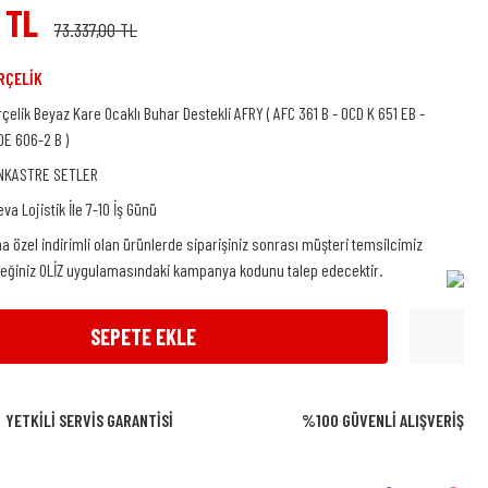
 TL
73.337,00 TL
RÇELİK
rçelik Beyaz Kare Ocaklı Buhar Destekli AFRY ( AFC 361 B - OCD K 651 EB -
DE 606-2 B )
NKASTRE SETLER
eva Lojistik İle 7-10 İş Günü
na özel indirimli olan ürünlerde siparişiniz sonrası müşteri temsilcimiz
ceğiniz OLİZ uygulamasındaki kampanya kodunu talep edecektir.
SEPETE EKLE
YETKİLİ SERVİS GARANTİSİ
%100 GÜVENLİ ALIŞVERİŞ