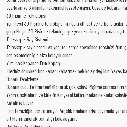
ayarlayın ve 3 adımda mükemmel lezzete ulaşın. Güzelce kabaran hamu
3D Pişirme Teknolojisi
Yeni nesil 3D Pişirme teknolojisi fırındaki alt, üst ve turbo ısıtıcılar
gerçekleşir. 3D Pişirme teknolojisiyle yemekleriniz yanmadan, eşit b
Teleskopik Ray Sistemi
Teleskopik ray sistemi ve yeni tel ızgara sayesinde tepsinizi fırın 
son eklemeler için size kolaylık sunar.
Yumuşak Kapanan Fırın Kapağı
Elleriniz doluyken fırın kapağı kapatmak pek kolay değildir. Yavaş k
Buharlı Temizleme
Buharın gücü ile fırın temizliği artık çok kolay! Pişirme sonrası fırı
Yanmış noktaların ve kirlerin kimyasal kullanılmadan ne kadar kolayl
Katalitik Duvar
Fırın temizliğini dert etmeyin. Arçelik fırınların arka duvarında yer 
artıklarını emerek temizliği kolaylaştırır.
Hot Aero Pro Teknolojisi