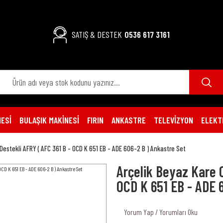
SATIŞ & DESTEK
0536 617 3161
ESİ
BULAŞIK MAKİNESİ
FIRIN
ANKASTRE
TELEVİZYON
ELEKT
Destekli AFRY ( AFC 361 B - OCD K 651 EB - ADE 606-2 B ) Ankastre Set
Arçelik Beyaz Kare O
OCD K 651 EB - ADE 
Yorum Yap / Yorumları Oku