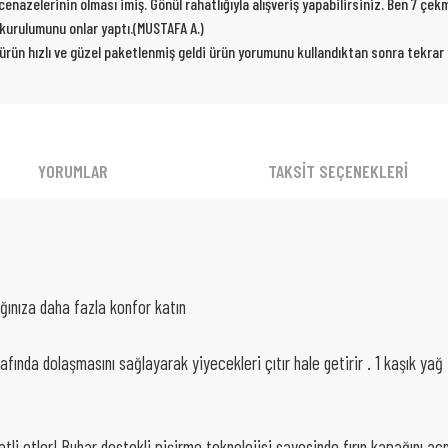
nazelerinin olması imiş. Gönül rahatlığıyla alışveriş yapabilirsiniz. Ben 7 çe
p kurulumunu onlar yaptı.(MUSTAFA A.)
 ürün hızlı ve güzel paketlenmiş geldi ürün yorumunu kullandıktan sonra tekra
YORUMLAR
TAKSİT SEÇENEKLERİ
ğınıza daha fazla konfor katın
trafında dolaşmasını sağlayarak yiyecekleri çıtır hale getirir . 1 kaşık 
tli etler! Buhar destekli pişirme teknolojisi sayesinde fırın kapağını a