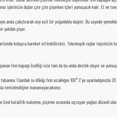
r işlerinizin dışları çıtır çıtır pişerken içleri yumuşacık kalır. Et ve
ı aynı anda çalıştırarak ısıyı eşit bir yoğunlukla dağıtır. Bu sayede yemekle
ir şekilde pişer.
içerisinde kolayca hareket ettirebilirsiniz. Teleskopik raylar tepsinizin
apanan fırın kapağı özelliği size tam da bu anda destek oluyor ve yumuşa
nın tabanına 1 bardak su döküp fırın sıcaklığını 100° C'ye ayarladığınızda 
ıkla temizlendiğine inanamayacaksınız.
alan özel katalitik malzeme, pişirme sırasında sıçrayan yağları düzenli ol