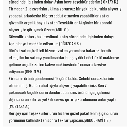
sürecinde ilgisinden dolayı Aşkın beye teşekkür ederim ( OKTAY K.)
Firmadan 2. alışverişim , klima sorunsuz bir şekilde kuruldu alışveriş
yapacak arkadaşlar hiç tereddüt etmeden yapabilirler satıcı
güvenilir arçelik bayisi zaten.Teşekkürler Akgünler bir sonraki
alışverişte görüşmek üzere (ANIL O.)
Güvenilir satıcı , hızlı teslimat satış sürecinde ilgisinden dolayı
Aşkın beye teşekkür ediyorum (OĞUZCAN S.)
Dürüst satıcı ,kaliteli hizmet zaten yorumlara bakarak tercih
etmiştim bu satıcıyı yanıltmadılar her şey dört dörtlüktü makineye
gelince arçelik zaten kahve makinesinde 1 numara tavsiye
ediyorum (KERİM V.)
Firmanın ürünü göndermesi 15 günü buldu. Sebebi cenazelerinin
olması imiş. Gönül rahatlığıyla alışveriş yapabilirsiniz. Ben 7
çekmeceli Arçelik derin dondurucu aldım, ürünün geç gelmesi
dışında ürün sıfır ve yetkili servis getirip kurulumunu onlar yaptı.
(MUSTAFA A.)
Her şey için teşekkürler ürün hızlı ve güzel paketlenmiş geldi ürün
yorumunu kullandıktan sonra tekrar yapıcam.(ABDÜLHAMİT E.)