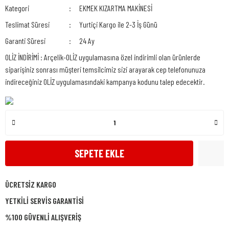
Kategori
EKMEK KIZARTMA MAKİNESİ
Teslimat Süresi
Yurtiçi Kargo ile 2-3 İş Günü
Garanti Süresi
24 Ay
OLİZ İNDİRİMİ : Arçelik-OLİZ uygulamasına özel indirimli olan ürünlerde
siparişiniz sonrası müşteri temsilcimiz sizi arayarak cep telefonunuza
indireceğiniz OLİZ uygulamasındaki kampanya kodunu talep edecektir.
SEPETE EKLE
ÜCRETSİZ KARGO
YETKİLİ SERVİS GARANTİSİ
%100 GÜVENLİ ALIŞVERİŞ