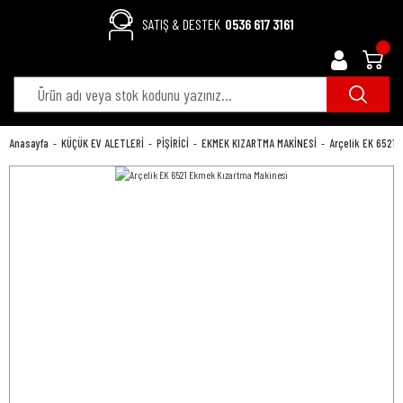
SATIŞ & DESTEK
0536 617 3161
Anasayfa
KÜÇÜK EV ALETLERİ
PİŞİRİCİ
EKMEK KIZARTMA MAKİNESİ
Arçelik EK 6521