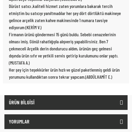
Dürüst satıcı ,kaliteli hizmet zaten yorumlara bakarak tercih
etmiştim bu satıcıyı yanıltmadılar her şey dört dörtlüktü makineye
gelince arçelik zaten kahve makinesinde 1 numara tavsiye
ediyorum (KERİM V.)
Firmanın ürünü göndermesi 15 günü buldu. Sebebi cenazelerinin
olması imiş. Gönül rahatlığıyla alışveriş yapabilirsiniz. Ben 7
çekmeceli Arçelik derin dondurucu aldım, ürünün geç gelmesi
dışında ürün sıfır ve yetkili servis getirip kurulumunu onlar yaptı.
(MUSTAFA A.)
Her şey için teşekkürler ürün hızlı ve güzel paketlenmiş geldi ürün
yorumunu kullandıktan sonra tekrar yapıcam.(ABDÜLHAMİT E.)
ÜRÜN BİLGİSİ
YORUMLAR