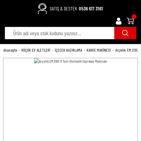
SATIŞ & DESTEK
0536 617 3161
Anasayfa
KÜÇÜK EV ALETLERİ
İÇECEK HAZIRLAMA
KAHVE MAKİNESİ
Arçelik EM 3192