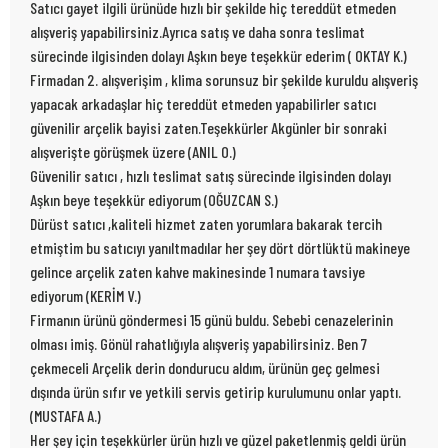
Satıcı gayet ilgili ürünüde hızlı bir şekilde hiç tereddüt etmeden
alışveriş yapabilirsiniz.Ayrıca satış ve daha sonra teslimat
sürecinde ilgisinden dolayı Aşkın beye teşekkür ederim ( OKTAY K.)
Firmadan 2. alışverişim , klima sorunsuz bir şekilde kuruldu alışveriş
yapacak arkadaşlar hiç tereddüt etmeden yapabilirler satıcı
güvenilir arçelik bayisi zaten.Teşekkürler Akgünler bir sonraki
alışverişte görüşmek üzere (ANIL O.)
Güvenilir satıcı , hızlı teslimat satış sürecinde ilgisinden dolayı
Aşkın beye teşekkür ediyorum (OĞUZCAN S.)
Dürüst satıcı ,kaliteli hizmet zaten yorumlara bakarak tercih
etmiştim bu satıcıyı yanıltmadılar her şey dört dörtlüktü makineye
gelince arçelik zaten kahve makinesinde 1 numara tavsiye
ediyorum (KERİM V.)
Firmanın ürünü göndermesi 15 günü buldu. Sebebi cenazelerinin
olması imiş. Gönül rahatlığıyla alışveriş yapabilirsiniz. Ben 7
çekmeceli Arçelik derin dondurucu aldım, ürünün geç gelmesi
dışında ürün sıfır ve yetkili servis getirip kurulumunu onlar yaptı.
(MUSTAFA A.)
Her şey için teşekkürler ürün hızlı ve güzel paketlenmiş geldi ürün