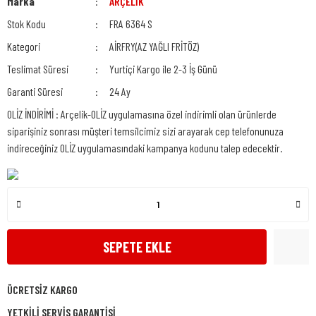
Marka
ARÇELİK
Stok Kodu
FRA 6364 S
Kategori
AİRFRY(AZ YAĞLI FRİTÖZ)
Teslimat Süresi
Yurtiçi Kargo ile 2-3 İş Günü
Garanti Süresi
24 Ay
OLİZ İNDİRİMİ : Arçelik-OLİZ uygulamasına özel indirimli olan ürünlerde
siparişiniz sonrası müşteri temsilcimiz sizi arayarak cep telefonunuza
indireceğiniz OLİZ uygulamasındaki kampanya kodunu talep edecektir.
SEPETE EKLE
ÜCRETSİZ KARGO
YETKİLİ SERVİS GARANTİSİ