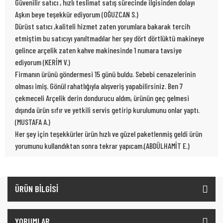
Güvenilir satıcı , hızlı teslimat satış sürecinde ilgisinden dolayı
Aşkın beye teşekkür ediyorum (OĞUZCAN S.)
Dürüst satıcı ,kaliteli hizmet zaten yorumlara bakarak tercih
etmiştim bu satıcıyı yanıltmadılar her şey dört dörtlüktü makineye
gelince arçelik zaten kahve makinesinde 1 numara tavsiye
ediyorum (KERİM V.)
Firmanın ürünü göndermesi 15 günü buldu. Sebebi cenazelerinin
olması imiş. Gönül rahatlığıyla alışveriş yapabilirsiniz. Ben 7
çekmeceli Arçelik derin dondurucu aldım, ürünün geç gelmesi
dışında ürün sıfır ve yetkili servis getirip kurulumunu onlar yaptı.
(MUSTAFA A.)
Her şey için teşekkürler ürün hızlı ve güzel paketlenmiş geldi ürün
yorumunu kullandıktan sonra tekrar yapıcam.(ABDÜLHAMİT E.)
ÜRÜN BİLGİSİ
YORUMLAR