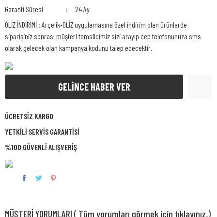
Garanti Süresi
24 Ay
OLİZ İNDİRİMİ : Arçelik-OLİZ uygulamasına özel indirim olan ürünlerde
siparişiniz sonrası müşteri temsilcimiz sizi arayıp cep telefonunuza sms
olarak gelecek olan kampanya kodunu talep edecektir.
GELİNCE HABER VER
ÜCRETSİZ KARGO
YETKİLİ SERVİS GARANTİSİ
%100 GÜVENLİ ALIŞVERİŞ
MÜŞTERİ YORUMLARI ( Tüm yorumları görmek için tıklayınız.)