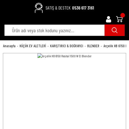
SATIŞ & DESTEK
0536 617 3161
Anasayfa
KÜÇÜK EV ALETLERİ
KARIŞTIRICI & DOĞRAYICI
BLENDER
Arçelik HB 6150 Re