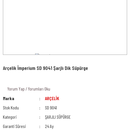
Arçelik İmperium SD 9041 Şarjlı Dik Süpürge
Yorum Yap / Yorumları Oku
Marka
ARÇELİK
Stok Kodu
SD 9041
Kategori
ŞARJLI SÜPÜRGE
Garanti Süresi
24 Ay