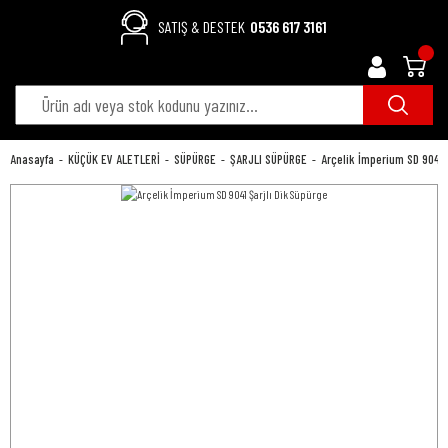
SATIŞ & DESTEK
0536 617 3161
Anasayfa
KÜÇÜK EV ALETLERİ
SÜPÜRGE
ŞARJLI SÜPÜRGE
Arçelik İmperium SD 9041 