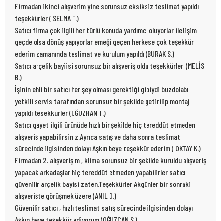
Firmadan ikinci alışverim yine sorunsuz eksiksiz teslimat yapıldı
teşekkürler ( SELMA T.)
Satıcı firma çok ilgili her türlü konuda yardımcı oluyorlar iletişim
geçde olsa dönüş yapıyorlar emeği geçen herkese çok teşekkür
ederim zamanında teslimat ve kurulum yapıldı (BURAK S.)
Satıcı arçelik bayiisi sorunsuz bir alışveriş oldu teşekkürler. (MELİS
B.)
İşinin ehli bir satıcı her şey olması gerektiği gibiydi buzdolabı
yetkili servis tarafından sorunsuz bir şekilde getirilip montaj
yapıldı tesekkürler (OĞUZHAN T.)
Satıcı gayet ilgili ürünüde hızlı bir şekilde hiç tereddüt etmeden
alışveriş yapabilirsiniz.Ayrıca satış ve daha sonra teslimat
sürecinde ilgisinden dolayı Aşkın beye teşekkür ederim ( OKTAY K.)
Firmadan 2. alışverişim , klima sorunsuz bir şekilde kuruldu alışveriş
yapacak arkadaşlar hiç tereddüt etmeden yapabilirler satıcı
güvenilir arçelik bayisi zaten.Teşekkürler Akgünler bir sonraki
alışverişte görüşmek üzere (ANIL O.)
Güvenilir satıcı , hızlı teslimat satış sürecinde ilgisinden dolayı
Aşkın beye teşekkür ediyorum (OĞUZCAN S.)