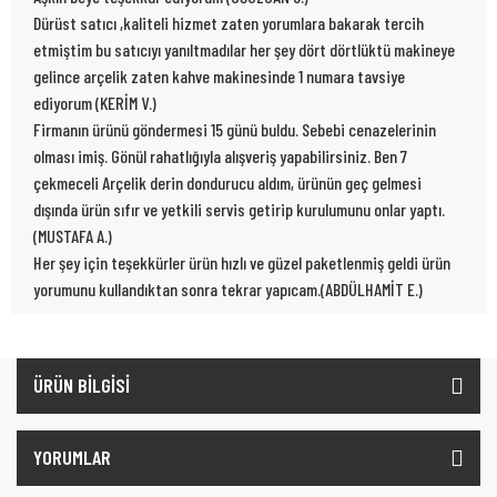
Dürüst satıcı ,kaliteli hizmet zaten yorumlara bakarak tercih
etmiştim bu satıcıyı yanıltmadılar her şey dört dörtlüktü makineye
gelince arçelik zaten kahve makinesinde 1 numara tavsiye
ediyorum (KERİM V.)
Firmanın ürünü göndermesi 15 günü buldu. Sebebi cenazelerinin
olması imiş. Gönül rahatlığıyla alışveriş yapabilirsiniz. Ben 7
çekmeceli Arçelik derin dondurucu aldım, ürünün geç gelmesi
dışında ürün sıfır ve yetkili servis getirip kurulumunu onlar yaptı.
(MUSTAFA A.)
Her şey için teşekkürler ürün hızlı ve güzel paketlenmiş geldi ürün
yorumunu kullandıktan sonra tekrar yapıcam.(ABDÜLHAMİT E.)
ÜRÜN BİLGİSİ
YORUMLAR