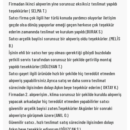
Firmadan ikinci alışverim yine sorunsuz eksiksiz teslimat yapıldı
teşekkürler ( SELMA T.)
Satıcı firma çok ilgili her türlü konuda yardımcı oluyorlar iletişim
geçde olsa dönüş yapıyorlar emeği geçen herkese çok teşekkür
ederim zamanında teslimat ve kurulum yapıldı (BURAK S.)
Satıcı arçelik bayiisi sorunsuz bir alışveriş oldu teşekkürler. (MELİS
B.)
İşinin ehli bir satıcı her şey olması gerektiği gibiydi buzdolabı
yetkili servis tarafından sorunsuz bir şekilde getirilip montaj
yapıldı tesekkürler (OĞUZHAN T.)
Satıcı gayet ilgili ürünüde hızlı bir şekilde hiç tereddüt etmeden
alışveriş yapabilirsiniz.Ayrıca satış ve daha sonra teslimat
sürecinde ilgisinden dolayı Aşkın beye teşekkür ederim ( OKTAY K.)
Firmadan 2. alışverişim , klima sorunsuz bir şekilde kuruldu alışveriş
yapacak arkadaşlar hiç tereddüt etmeden yapabilirler satıcı
güvenilir arçelik bayisi zaten.Teşekkürler Akgünler bir sonraki
alışverişte görüşmek üzere (ANIL O.)
Güvenilir satıcı , hızlı teslimat satış sürecinde ilgisinden dolayı
Aşkın beye teşekkür ediyorum (OĞUZCAN S.)