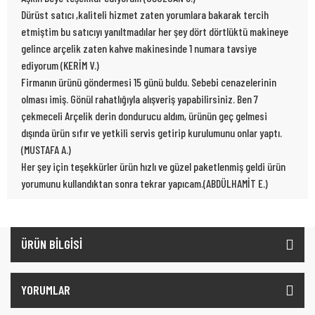
Dürüst satıcı ,kaliteli hizmet zaten yorumlara bakarak tercih
etmiştim bu satıcıyı yanıltmadılar her şey dört dörtlüktü makineye
gelince arçelik zaten kahve makinesinde 1 numara tavsiye
ediyorum (KERİM V.)
Firmanın ürünü göndermesi 15 günü buldu. Sebebi cenazelerinin
olması imiş. Gönül rahatlığıyla alışveriş yapabilirsiniz. Ben 7
çekmeceli Arçelik derin dondurucu aldım, ürünün geç gelmesi
dışında ürün sıfır ve yetkili servis getirip kurulumunu onlar yaptı.
(MUSTAFA A.)
Her şey için teşekkürler ürün hızlı ve güzel paketlenmiş geldi ürün
yorumunu kullandıktan sonra tekrar yapıcam.(ABDÜLHAMİT E.)
ÜRÜN BİLGİSİ
YORUMLAR