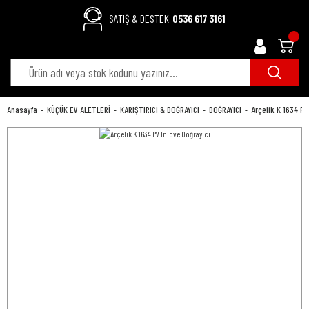
SATIŞ & DESTEK
0536 617 3161
Anasayfa
KÜÇÜK EV ALETLERİ
KARIŞTIRICI & DOĞRAYICI
DOĞRAYICI
Arçelik K 1634 PV