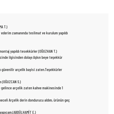
MA T.)
ür ederim zamanında teslimat ve kurulum yapıldı
p montaj yapıldı tesekkürler (OĞUZHAN T.)
ecinde ilgisinden dolayı Aşkın beye teşekkür
ı güvenilir arçelik bayisi zaten.Teşekkürler
um (OĞUZCAN S.)
e gelince arçelik zaten kahve makinesinde 1
kmeceli Arçelik derin dondurucu aldım, ürünün geç
r yapıcam.(ABDÜLHAMİT E.)