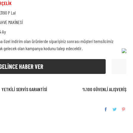
RÇELİK
 3190 P Lal
AHVE MAKİNESİ
4 Ay
na özel indirim olan ürünlerde siparişiniz sonrası müşteri temsilcimiz
rak gelecek olan kampanya kodunu talep edecektir.
GELİNCE HABER VER
YETKİLİ SERVİS GARANTİSİ
%100 GÜVENLİ ALIŞVERİŞ