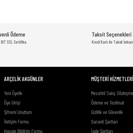
yetersiz gördüğünüz noktaları öneri formunu kullanarak tarafımıza iletebili
Bu ürüne ilk yorumu siz yapın!
venli Ödeme
Taksit Seçenekleri
Yorum Yaz
BIT SSL Sertifika
Kredi Kartı ile Taksit İmkan
ARÇELİK AKGÜNLER
MÜŞTERİ HİZMETLER
Yeni Üyelik
Mesafeli Satış Sözleşme
Üye Girişi
Ödeme ve Teslimat
Şifremi Unuttum
Gizlilik ve Güvenlik
Gönder
İletişim Formu
Garanti Şartları
Havale Bildirim Formu
İade Şartları