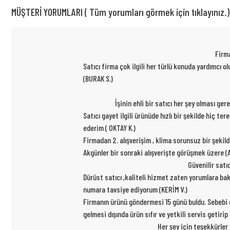
MÜŞTERİ YORUMLARI ( Tüm yorumları görmek için tıklayınız.)
Firma
Satıcı firma çok ilgili her türlü konuda yardımcı
(BURAK S.)
İşinin ehli bir satıcı her şey olması ge
Satıcı gayet ilgili ürünüde hızlı bir şekilde hiç t
ederim ( OKTAY K.)
Firmadan 2. alışverişim , klima sorunsuz bir şekil
Akgünler bir sonraki alışverişte görüşmek üzere (A
Güvenilir satı
Dürüst satıcı ,kaliteli hizmet zaten yorumlara ba
numara tavsiye ediyorum (KERİM V.)
Firmanın ürünü göndermesi 15 günü buldu. Sebebi ce
gelmesi dışında ürün sıfır ve yetkili servis getiri
Her şey için teşekkürler