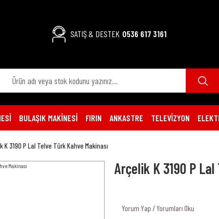
SATIŞ & DESTEK
0536 617 3161
ESİ
BULAŞIK MAKİNESİ
FIRIN
ANKASTRE
TELEVİZYON
ELEKT
ik K 3190 P Lal Telve Türk Kahve Makinası
Arçelik K 3190 P Lal
Yorum Yap / Yorumları Oku