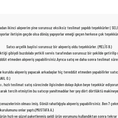
dan ikinci alışverim yine sorunsuz eksiksiz teslimat yapıldı teşekkürler ( SEL
 oluyorlar iletişim geçde olsa dönüş yapıyorlar emeği geçen herkese çok teşekk
Satıcı arçelik bayiisi sorunsuz bir alışveriş oldu teşekkürler. (MELİS B.)
rektiği gibiydi buzdolabı yetkili servis tarafından sorunsuz bir şekilde getirili
ereddüt etmeden alışveriş yapabilirsiniz.Ayrıca satış ve daha sonra teslimat sür
de kuruldu alışveriş yapacak arkadaşlar hiç tereddüt etmeden yapabilirler satıc
NIL O.)
cı , hızlı teslimat satış sürecinde ilgisinden dolayı Aşkın beye teşekkür ediyor
karak tercih etmiştim bu satıcıyı yanıltmadılar her şey dört dörtlüktü makiney
nazelerinin olması imiş. Gönül rahatlığıyla alışveriş yapabilirsiniz. Ben 7 çe
p kurulumunu onlar yaptı.(MUSTAFA A.)
 ürün hızlı ve güzel paketlenmiş geldi ürün yorumunu kullandıktan sonra tekra