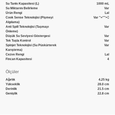
Su Tankı Kapasitesi (L)
1000 mL
Su Miktarını Belirleme
Var
Ürün Rengi
Lal
Cook Sense Teknolojisi (Pişmeyi
Var
"="">
Algılama)
Anti Spill Teknolojisi (Taşmayı
Var
Önleme)
Düşük Su Seviyesi Göstergesi
Var
Tek Tuşla Kontrol
Var
Spinjet Teknolojisi (Su Püskürterek
Var
Karıştırma)
Cezve Rengi
Lal
Fincan Kapasitesi
4
Ölçüler
Ağırlık
4.25 kg
Yükseklik
28.0 cm
Derinlik
21.5 cm
Genişlik
22.8 cm