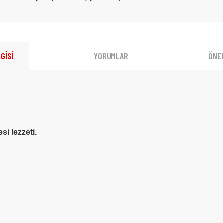
GİSİ
YORUMLAR
ÖNER
i lezzeti.