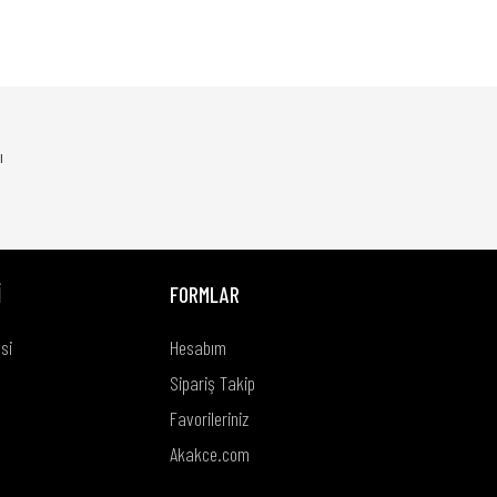
rsiniz.
ı
İ
FORMLAR
si
Hesabım
Sipariş Takip
Favorileriniz
Akakce.com