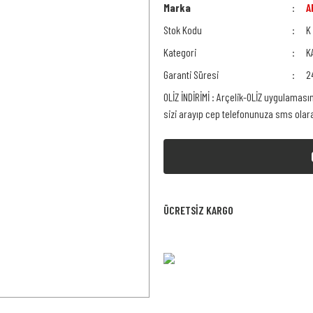
Marka
A
Stok Kodu
K
Kategori
K
Garanti Süresi
2
OLİZ İNDİRİMİ : Arçelik-OLİZ uygulaması
sizi arayıp cep telefonunuza sms ola
ÜCRETSİZ KARGO