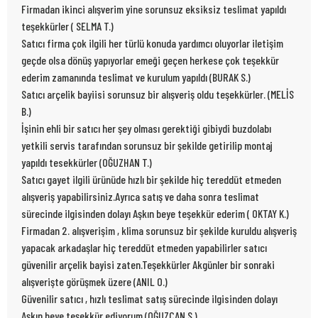
Firmadan ikinci alışverim yine sorunsuz eksiksiz teslimat yapıldı
teşekkürler ( SELMA T.)
Satıcı firma çok ilgili her türlü konuda yardımcı oluyorlar iletişim
geçde olsa dönüş yapıyorlar emeği geçen herkese çok teşekkür
ederim zamanında teslimat ve kurulum yapıldı (BURAK S.)
Satıcı arçelik bayiisi sorunsuz bir alışveriş oldu teşekkürler. (MELİS
B.)
İşinin ehli bir satıcı her şey olması gerektiği gibiydi buzdolabı
yetkili servis tarafından sorunsuz bir şekilde getirilip montaj
yapıldı tesekkürler (OĞUZHAN T.)
Satıcı gayet ilgili ürünüde hızlı bir şekilde hiç tereddüt etmeden
alışveriş yapabilirsiniz.Ayrıca satış ve daha sonra teslimat
sürecinde ilgisinden dolayı Aşkın beye teşekkür ederim ( OKTAY K.)
Firmadan 2. alışverişim , klima sorunsuz bir şekilde kuruldu alışveriş
yapacak arkadaşlar hiç tereddüt etmeden yapabilirler satıcı
güvenilir arçelik bayisi zaten.Teşekkürler Akgünler bir sonraki
alışverişte görüşmek üzere (ANIL O.)
Güvenilir satıcı , hızlı teslimat satış sürecinde ilgisinden dolayı
Aşkın beye teşekkür ediyorum (OĞUZCAN S.)