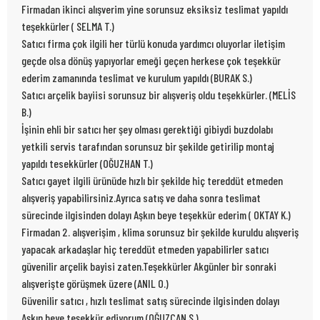
Firmadan ikinci alışverim yine sorunsuz eksiksiz teslimat yapıldı
teşekkürler ( SELMA T.)
Satıcı firma çok ilgili her türlü konuda yardımcı oluyorlar iletişim
geçde olsa dönüş yapıyorlar emeği geçen herkese çok teşekkür
ederim zamanında teslimat ve kurulum yapıldı (BURAK S.)
Satıcı arçelik bayiisi sorunsuz bir alışveriş oldu teşekkürler. (MELİS
B.)
İşinin ehli bir satıcı her şey olması gerektiği gibiydi buzdolabı
yetkili servis tarafından sorunsuz bir şekilde getirilip montaj
yapıldı tesekkürler (OĞUZHAN T.)
Satıcı gayet ilgili ürünüde hızlı bir şekilde hiç tereddüt etmeden
alışveriş yapabilirsiniz.Ayrıca satış ve daha sonra teslimat
sürecinde ilgisinden dolayı Aşkın beye teşekkür ederim ( OKTAY K.)
Firmadan 2. alışverişim , klima sorunsuz bir şekilde kuruldu alışveriş
yapacak arkadaşlar hiç tereddüt etmeden yapabilirler satıcı
güvenilir arçelik bayisi zaten.Teşekkürler Akgünler bir sonraki
alışverişte görüşmek üzere (ANIL O.)
Güvenilir satıcı , hızlı teslimat satış sürecinde ilgisinden dolayı
Aşkın beye teşekkür ediyorum (OĞUZCAN S.)