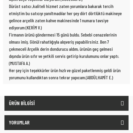
Dürüst satıcı ,kaliteli hizmet zaten yorumlara bakarak tercih
etmiştim bu satıcıyı yanıltmadılar her şey dört dörtlüktü makineye
gelince arçelik zaten kahve makinesinde 1 numara tavsiye
ediyorum (KERİM V.)
Firmanın ürünü göndermesi 15 günü buldu. Sebebi cenazelerinin
olması imiş. Gönül rahatlığıyla alışveriş yapabilirsiniz. Ben 7
çekmeceli Arçelik derin dondurucu aldım, ürünün geç gelmesi
dışında ürün sıfır ve yetkili servis getirip kurulumunu onlar yaptı.
(MUSTAFA A.)
Her şey için teşekkürler ürün hızlı ve güzel paketlenmiş geldi ürün
yorumunu kullandıktan sonra tekrar yapıcam.(ABDÜLHAMİT E.)
ÜRÜN BİLGİSİ
YORUMLAR