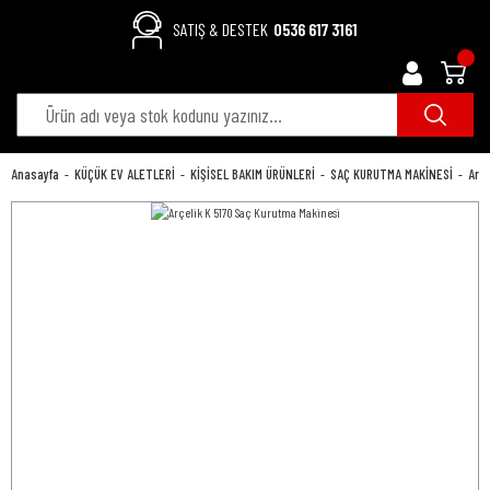
SATIŞ & DESTEK
0536 617 3161
Anasayfa
KÜÇÜK EV ALETLERİ
KİŞİSEL BAKIM ÜRÜNLERİ
SAÇ KURUTMA MAKİNESİ
Arç