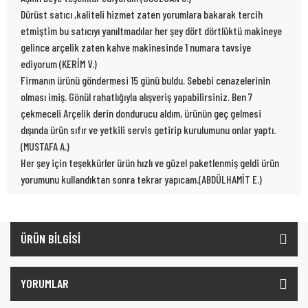
Dürüst satıcı ,kaliteli hizmet zaten yorumlara bakarak tercih
etmiştim bu satıcıyı yanıltmadılar her şey dört dörtlüktü makineye
gelince arçelik zaten kahve makinesinde 1 numara tavsiye
ediyorum (KERİM V.)
Firmanın ürünü göndermesi 15 günü buldu. Sebebi cenazelerinin
olması imiş. Gönül rahatlığıyla alışveriş yapabilirsiniz. Ben 7
çekmeceli Arçelik derin dondurucu aldım, ürünün geç gelmesi
dışında ürün sıfır ve yetkili servis getirip kurulumunu onlar yaptı.
(MUSTAFA A.)
Her şey için teşekkürler ürün hızlı ve güzel paketlenmiş geldi ürün
yorumunu kullandıktan sonra tekrar yapıcam.(ABDÜLHAMİT E.)
ÜRÜN BİLGİSİ
YORUMLAR