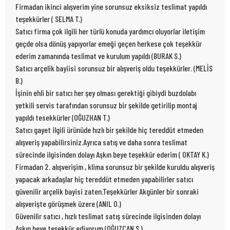
Firmadan ikinci alışverim yine sorunsuz eksiksiz teslimat yapıldı
teşekkürler ( SELMA T.)
Satıcı firma çok ilgili her türlü konuda yardımcı oluyorlar iletişim
geçde olsa dönüş yapıyorlar emeği geçen herkese çok teşekkür
ederim zamanında teslimat ve kurulum yapıldı (BURAK S.)
Satıcı arçelik bayiisi sorunsuz bir alışveriş oldu teşekkürler. (MELİS
B.)
İşinin ehli bir satıcı her şey olması gerektiği gibiydi buzdolabı
yetkili servis tarafından sorunsuz bir şekilde getirilip montaj
yapıldı tesekkürler (OĞUZHAN T.)
Satıcı gayet ilgili ürünüde hızlı bir şekilde hiç tereddüt etmeden
alışveriş yapabilirsiniz.Ayrıca satış ve daha sonra teslimat
sürecinde ilgisinden dolayı Aşkın beye teşekkür ederim ( OKTAY K.)
Firmadan 2. alışverişim , klima sorunsuz bir şekilde kuruldu alışveriş
yapacak arkadaşlar hiç tereddüt etmeden yapabilirler satıcı
güvenilir arçelik bayisi zaten.Teşekkürler Akgünler bir sonraki
alışverişte görüşmek üzere (ANIL O.)
Güvenilir satıcı , hızlı teslimat satış sürecinde ilgisinden dolayı
Aşkın beye teşekkür ediyorum (OĞUZCAN S.)