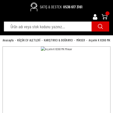
SATIŞ & DESTEK
0536 617 3161
Anasayfa
KÜÇÜK EV ALETLERİ
KARIŞTIRICI & DOĞRAYICI
MİKSER
Arçelik K 8260 MK M