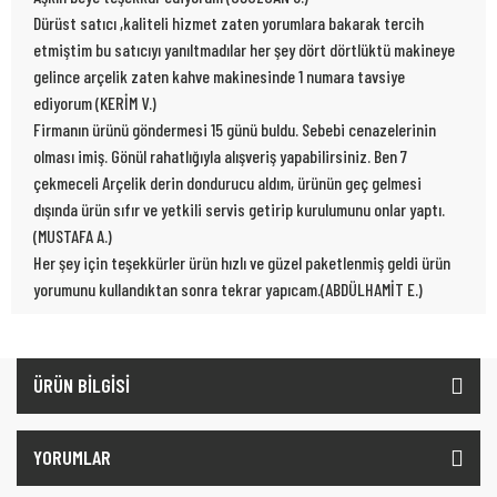
Dürüst satıcı ,kaliteli hizmet zaten yorumlara bakarak tercih
etmiştim bu satıcıyı yanıltmadılar her şey dört dörtlüktü makineye
gelince arçelik zaten kahve makinesinde 1 numara tavsiye
ediyorum (KERİM V.)
Firmanın ürünü göndermesi 15 günü buldu. Sebebi cenazelerinin
olması imiş. Gönül rahatlığıyla alışveriş yapabilirsiniz. Ben 7
çekmeceli Arçelik derin dondurucu aldım, ürünün geç gelmesi
dışında ürün sıfır ve yetkili servis getirip kurulumunu onlar yaptı.
(MUSTAFA A.)
Her şey için teşekkürler ürün hızlı ve güzel paketlenmiş geldi ürün
yorumunu kullandıktan sonra tekrar yapıcam.(ABDÜLHAMİT E.)
ÜRÜN BİLGİSİ
YORUMLAR