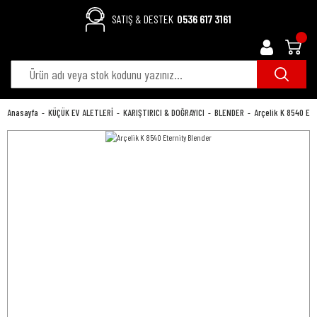
SATIŞ & DESTEK
0536 617 3161
Anasayfa
KÜÇÜK EV ALETLERİ
KARIŞTIRICI & DOĞRAYICI
BLENDER
Arçelik K 8540 Ete