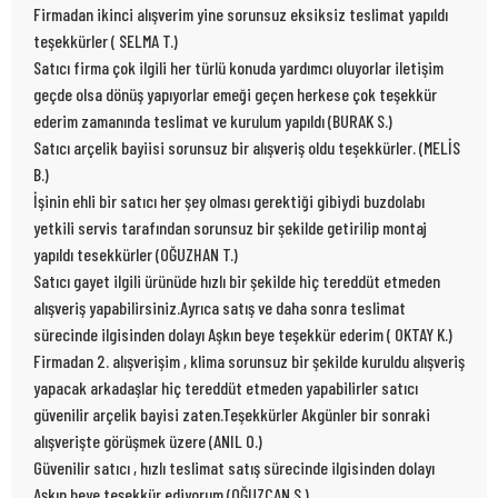
Firmadan ikinci alışverim yine sorunsuz eksiksiz teslimat yapıldı
teşekkürler ( SELMA T.)
Satıcı firma çok ilgili her türlü konuda yardımcı oluyorlar iletişim
geçde olsa dönüş yapıyorlar emeği geçen herkese çok teşekkür
ederim zamanında teslimat ve kurulum yapıldı (BURAK S.)
Satıcı arçelik bayiisi sorunsuz bir alışveriş oldu teşekkürler. (MELİS
B.)
İşinin ehli bir satıcı her şey olması gerektiği gibiydi buzdolabı
yetkili servis tarafından sorunsuz bir şekilde getirilip montaj
yapıldı tesekkürler (OĞUZHAN T.)
Satıcı gayet ilgili ürünüde hızlı bir şekilde hiç tereddüt etmeden
alışveriş yapabilirsiniz.Ayrıca satış ve daha sonra teslimat
sürecinde ilgisinden dolayı Aşkın beye teşekkür ederim ( OKTAY K.)
Firmadan 2. alışverişim , klima sorunsuz bir şekilde kuruldu alışveriş
yapacak arkadaşlar hiç tereddüt etmeden yapabilirler satıcı
güvenilir arçelik bayisi zaten.Teşekkürler Akgünler bir sonraki
alışverişte görüşmek üzere (ANIL O.)
Güvenilir satıcı , hızlı teslimat satış sürecinde ilgisinden dolayı
Aşkın beye teşekkür ediyorum (OĞUZCAN S.)