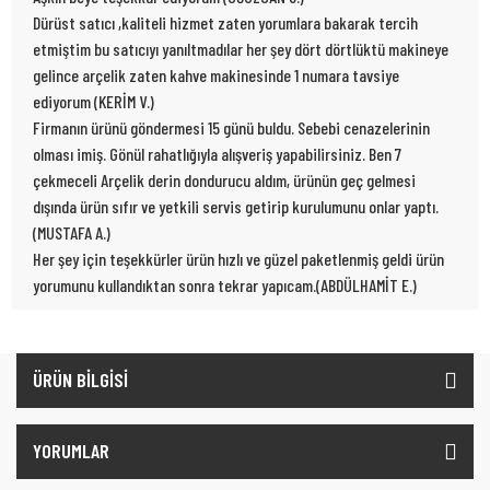
Dürüst satıcı ,kaliteli hizmet zaten yorumlara bakarak tercih
etmiştim bu satıcıyı yanıltmadılar her şey dört dörtlüktü makineye
gelince arçelik zaten kahve makinesinde 1 numara tavsiye
ediyorum (KERİM V.)
Firmanın ürünü göndermesi 15 günü buldu. Sebebi cenazelerinin
olması imiş. Gönül rahatlığıyla alışveriş yapabilirsiniz. Ben 7
çekmeceli Arçelik derin dondurucu aldım, ürünün geç gelmesi
dışında ürün sıfır ve yetkili servis getirip kurulumunu onlar yaptı.
(MUSTAFA A.)
Her şey için teşekkürler ürün hızlı ve güzel paketlenmiş geldi ürün
yorumunu kullandıktan sonra tekrar yapıcam.(ABDÜLHAMİT E.)
ÜRÜN BİLGİSİ
YORUMLAR