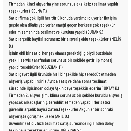
Firmadan ikinci alışverim yine sorunsuz eksiksiz teslimat yapıldı
teşekkürler ( SELMA T.)
Satıcı firma çok ilgili her türlü konuda yardımcı oluyorlar iletişim
geçde olsa dönüş yapıyorlar emeği geçen herkese çok teşekkür
ederim zamanında teslimat ve kurulum yapıldı (BURAK S.)
Satıcı arçelik bayiisi sorunsuz bir alışveriş oldu teşekkürler. (MELİS
B.)
İşinin ehli bir satıcı her şey olması gerektiği gibiydi buzdolabı
yetkili servis tarafından sorunsuz bir şekilde getirilip montaj
yapıldı tesekkürler (OĞUZHAN T.)
Satıcı gayet ilgili ürünüde hızlı bir şekilde hiç tereddüt etmeden
alışveriş yapabilirsiniz.Ayrıca satış ve daha sonra teslimat
sürecinde ilgisinden dolayı Aşkın beye teşekkür ederim ( OKTAY K.)
Firmadan 2. alışverişim , klima sorunsuz bir şekilde kuruldu alışveriş
yapacak arkadaşlar hiç tereddüt etmeden yapabilirler satıcı
güvenilir arçelik bayisi zaten.Teşekkürler Akgünler bir sonraki
alışverişte görüşmek üzere (ANIL O.)
Güvenilir satıcı , hızlı teslimat satış sürecinde ilgisinden dolayı
Aşkın beye teşekkür ediyorum (OĞUZCAN S.)