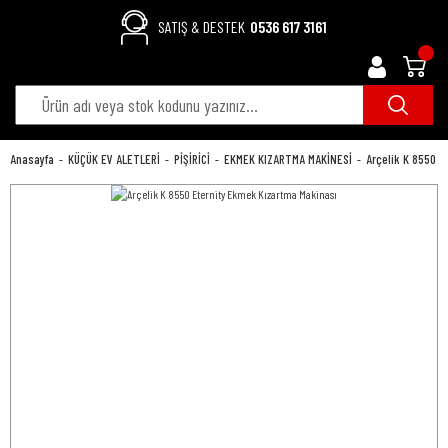
SATIŞ & DESTEK
0536 617 3161
Anasayfa
KÜÇÜK EV ALETLERİ
PİŞİRİCİ
EKMEK KIZARTMA MAKİNESİ
Arçelik K 8550 E