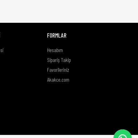
İ
FORMLAR
si
Hesabım
Sipariş Takip
Favorileriniz
Akakce.com