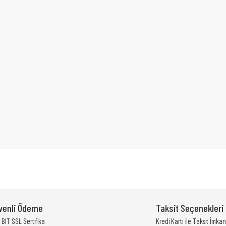
yetersiz gördüğünüz noktaları öneri formunu kullanarak tarafımıza iletebili
Bu ürüne ilk yorumu siz yapın!
venli Ödeme
Taksit Seçenekleri
Yorum Yaz
BIT SSL Sertifika
Kredi Kartı ile Taksit İmkan