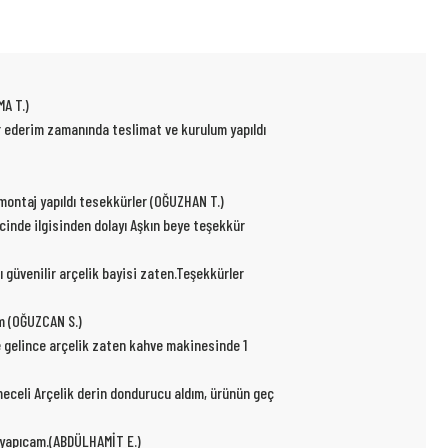
MA T.)
ür ederim zamanında teslimat ve kurulum yapıldı
p montaj yapıldı tesekkürler (OĞUZHAN T.)
ecinde ilgisinden dolayı Aşkın beye teşekkür
ı güvenilir arçelik bayisi zaten.Teşekkürler
um (OĞUZCAN S.)
e gelince arçelik zaten kahve makinesinde 1
kmeceli Arçelik derin dondurucu aldım, ürünün geç
r yapıcam.(ABDÜLHAMİT E.)