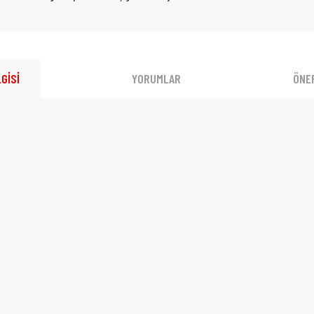
GİSİ
YORUMLAR
ÖNER