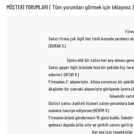
MÜŞTERİ YORUMLARI ( Tüm yorumları görmek için tıklayınız.)
Firma
Satıcı firma çok ilgili her türlü konuda yardımcı
(BURAK S.)
İşinin ehli bir satıcı her şey olması ge
Satıcı gayet ilgili ürünüde hızlı bir şekilde hiç t
ederim ( OKTAY K.)
Firmadan 2. alışverişim , klima sorunsuz bir şekil
Akgünler bir sonraki alışverişte görüşmek üzere (A
Güvenilir satı
Dürüst satıcı ,kaliteli hizmet zaten yorumlara ba
numara tavsiye ediyorum (KERİM V.)
Firmanın ürünü göndermesi 15 günü buldu. Sebebi ce
gelmesi dışında ürün sıfır ve yetkili servis getiri
Her şey için teşekkürler