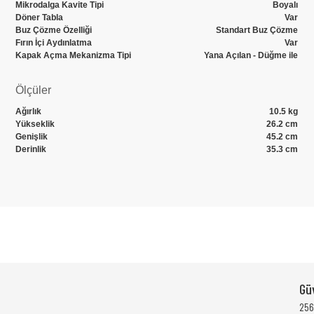
Mikrodalga Kavite Tipi
Boyalı
Döner Tabla
Var
Buz Çözme Özelliği
Standart Buz Çözme
Fırın İçi Aydınlatma
Var
Kapak Açma Mekanizma Tipi
Yana Açılan - Düğme ile
Ölçüler
Ağırlık
10.5 kg
Yükseklik
26.2 cm
Genişlik
45.2 cm
Derinlik
35.3 cm
Bu ürünün fiyat bilgisi, resim, ürün açıklamalarında ve diğer konularda 
Görüş ve önerileriniz için teşekkür ederiz.
Gü
Ürün resmi kalitesiz, bozuk veya görüntülenemiyor.
256 