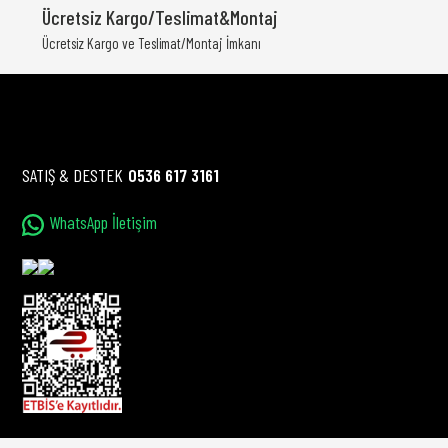
Ürün açıklamasında eksik bilgiler bulunuyor.
Ücretsiz Kargo/Teslimat&Montaj
Ürün bilgilerinde hatalar bulunuyor.
Ücretsiz Kargo ve Teslimat/Montaj İmkanı
Ürün fiyatı diğer sitelerden daha pahalı.
Bu ürüne benzer farklı alternatifler olmalı.
SATIŞ & DESTEK
0536 617 3161
WhatsApp İletişim