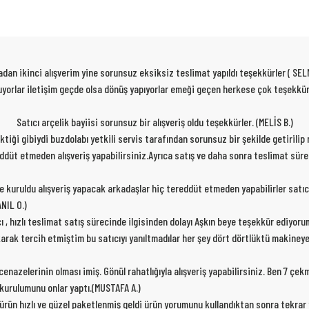
dan ikinci alışverim yine sorunsuz eksiksiz teslimat yapıldı teşekkürler ( SEL
 oluyorlar iletişim geçde olsa dönüş yapıyorlar emeği geçen herkese çok teşekk
Satıcı arçelik bayiisi sorunsuz bir alışveriş oldu teşekkürler. (MELİS B.)
rektiği gibiydi buzdolabı yetkili servis tarafından sorunsuz bir şekilde getirili
ereddüt etmeden alışveriş yapabilirsiniz.Ayrıca satış ve daha sonra teslimat sür
de kuruldu alışveriş yapacak arkadaşlar hiç tereddüt etmeden yapabilirler satıc
NIL O.)
cı , hızlı teslimat satış sürecinde ilgisinden dolayı Aşkın beye teşekkür ediyor
karak tercih etmiştim bu satıcıyı yanıltmadılar her şey dört dörtlüktü makiney
nazelerinin olması imiş. Gönül rahatlığıyla alışveriş yapabilirsiniz. Ben 7 çe
p kurulumunu onlar yaptı.(MUSTAFA A.)
 ürün hızlı ve güzel paketlenmiş geldi ürün yorumunu kullandıktan sonra tekra