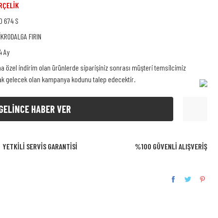
RÇELİK
D 674 S
İKRODALGA FIRIN
4 Ay
na özel indirim olan ürünlerde siparişiniz sonrası müşteri temsilcimiz
rak gelecek olan kampanya kodunu talep edecektir.
GELİNCE HABER VER
YETKİLİ SERVİS GARANTİSİ
%100 GÜVENLİ ALIŞVERİŞ