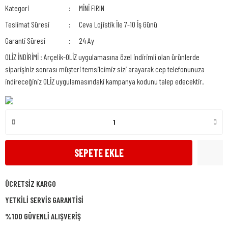
Kategori
MİNİ FIRIN
Teslimat Süresi
Ceva Lojistik İle 7-10 İş Günü
Garanti Süresi
24 Ay
OLİZ İNDİRİMİ : Arçelik-OLİZ uygulamasına özel indirimli olan ürünlerde
siparişiniz sonrası müşteri temsilcimiz sizi arayarak cep telefonunuza
indireceğiniz OLİZ uygulamasındaki kampanya kodunu talep edecektir.
SEPETE EKLE
ÜCRETSİZ KARGO
YETKİLİ SERVİS GARANTİSİ
%100 GÜVENLİ ALIŞVERİŞ