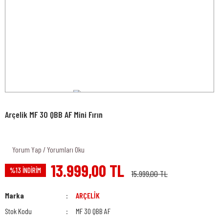
Arçelik MF 30 QBB AF Mini Fırın
Yorum Yap / Yorumları Oku
13.999,00 TL
%13 İNDİRİM
15.999,00 TL
Marka
ARÇELİK
Stok Kodu
MF 30 QBB AF