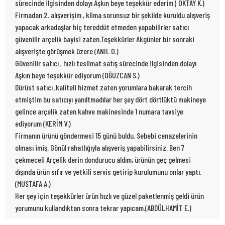
sürecinde ilgisinden dolayı Aşkın beye teşekkür ederim ( OKTAY K.)
Firmadan 2. alışverişim , klima sorunsuz bir şekilde kuruldu alışveriş
yapacak arkadaşlar hiç tereddüt etmeden yapabilirler satıcı
güvenilir arçelik bayisi zaten.Teşekkürler Akgünler bir sonraki
alışverişte görüşmek üzere (ANIL O.)
Güvenilir satıcı , hızlı teslimat satış sürecinde ilgisinden dolayı
Aşkın beye teşekkür ediyorum (OĞUZCAN S.)
Dürüst satıcı ,kaliteli hizmet zaten yorumlara bakarak tercih
etmiştim bu satıcıyı yanıltmadılar her şey dört dörtlüktü makineye
gelince arçelik zaten kahve makinesinde 1 numara tavsiye
ediyorum (KERİM V.)
Firmanın ürünü göndermesi 15 günü buldu. Sebebi cenazelerinin
olması imiş. Gönül rahatlığıyla alışveriş yapabilirsiniz. Ben 7
çekmeceli Arçelik derin dondurucu aldım, ürünün geç gelmesi
dışında ürün sıfır ve yetkili servis getirip kurulumunu onlar yaptı.
(MUSTAFA A.)
Her şey için teşekkürler ürün hızlı ve güzel paketlenmiş geldi ürün
yorumunu kullandıktan sonra tekrar yapıcam.(ABDÜLHAMİT E.)